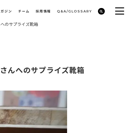
マガジン
チーム
採用情報
Q&A/GLOSSARY
んへのサプライズ靴箱
ビルや物件オーナーの収益改善・空室活用
まちのデザイン・開発/ミニマムディベロッパー事業
員さんへのサプライズ靴箱