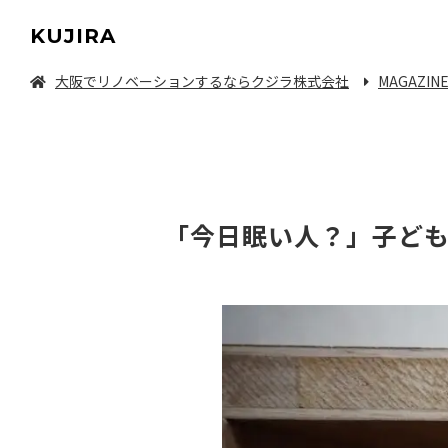
KUJIRA
大阪でリノベーションするならクジラ株式会社
MAGAZIN
中古マンション/一軒家を探してリノベーション
「今日眠い人？」子ども