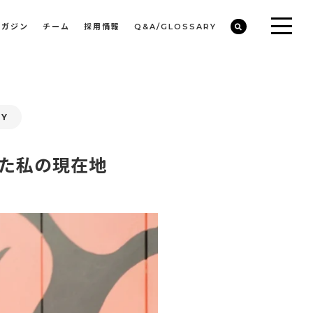
マガジン
チーム
採用情報
Q&A/GLOSSARY
ビルや物件オーナーの収益改善・空室活用
まちのデザイン・開発/ミニマムディベロッパー事業
RY
た私の現在地