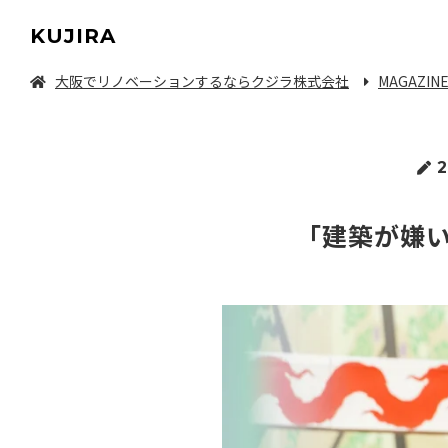
KUJIRA
大阪でリノベーションするならクジラ株式会社
MAGAZIN
中古マンション/一軒家を探してリノベーション
2
「建築が嫌