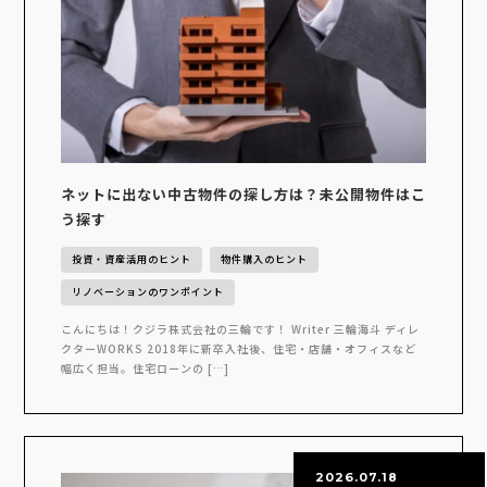
ネットに出ない中古物件の探し方は？未公開物件はこ
う探す
投資・資産活用のヒント
物件購入のヒント
リノベーションのワンポイント
こんにちは！クジラ株式会社の三輪です！ Writer 三輪海斗 ディレ
クターWORKS 2018年に新卒入社後、住宅・店舗・オフィスなど
幅広く担当。住宅ローンの […]
2026.07.18