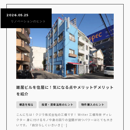
2026.05.25
リノベーションのヒント
雑居ビルを住居に！気になる点やメリットデメリット
を紹介
構造を知る
投資・資産活用のヒント
物件購入のヒント
こんにちは！クジラ株式会社の三橋です！ Writer 三橋玲奈 ディレ
クター 身に付けるモノや身の回りの空間が持つパワーはとても大き
いです。「自分らしくいきいき […]