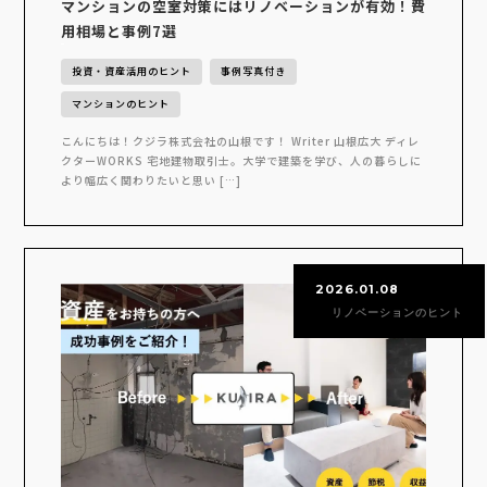
マンションの空室対策にはリノベーションが有効！費
用相場と事例7選
投資・資産活用のヒント
事例写真付き
マンションのヒント
こんにちは！クジラ株式会社の山根です！ Writer 山根広大 ディレ
クターWORKS 宅地建物取引士。大学で建築を学び、人の暮らしに
より幅広く関わりたいと思い […]
2026.01.08
リノベーションのヒント