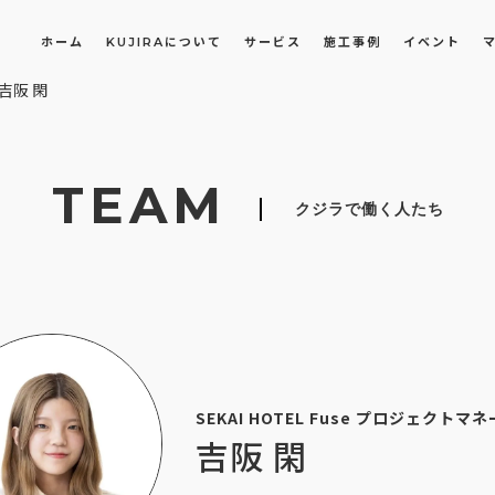
ホーム
KUJIRAについて
サービス
施工事例
イベント
吉阪 閑
長屋・古民家のリノベーション・リフォーム
オフィスや店舗のリノベーション・改装
TEAM
クジラで働く人たち
SEKAI HOTEL Fuse プロジェクトマ
吉阪 閑