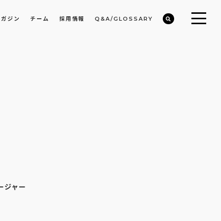
マガジン
チーム
採用情報
Q&A/GLOSSARY
ビルや物件オーナーの収益改善・空室活用
まちのデザイン・開発/ミニマムディベロッパー事業
ネージャー