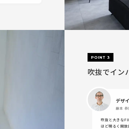
POINT 3
吹抜でイン
デザ
藤本 恭
吹抜と大きなF
ほど明るく開放