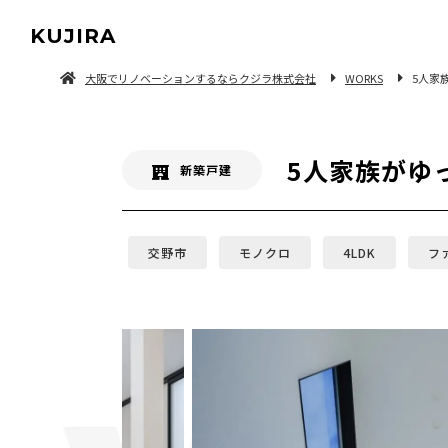
KUJIRA
大阪でリノベーションするならクジラ株式会社
WORKS
5人家
中古マンション/一軒家を探してリノベーション
5人家族がゆ
新築戸建
交野市
モノクロ
4LDK
フ