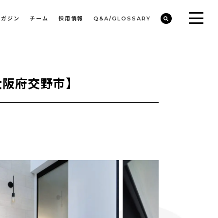
マガジン
チーム
採用情報
Q&A/GLOSSARY
ビルや物件オーナーの収益改善・空室活用
まちのデザイン・開発/ミニマムディベロッパー事業
大阪府交野市】