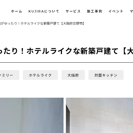
ホーム
KUJIRAについて
サービス
施工事例
イベント
族がゆったり！ホテルライクな新築戸建て【大阪府交野市】
長屋・古民家のリノベーション・リフォーム
オフィスや店舗のリノベーション・改装
ったり！ホテルライクな新築戸建て【
ァミリー
ホテルライク
大阪府
対面キッチン