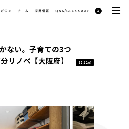
マガジン
チーム
採用情報
Q&A/GLOSSARY
】
ビルや物件オーナーの収益改善・空室活用
まちのデザイン・開発/ミニマムディベロッパー事業
かない。子育ての3つ
部分リノベ【大阪府】
82.12㎡