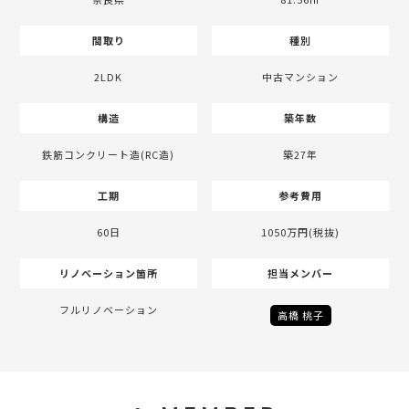
間取り
種別
2LDK
中古マンション
構造
築年数
鉄筋コンクリート造(RC造)
築27年
工期
参考費用
60日
1050万円(税抜)
リノベーション箇所
担当メンバー
フルリノベーション
高橋 桃子