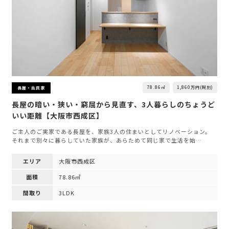
78.86㎡
1,860万円(税別)
長屋・古民家
長屋の暗い・狭い・窮屈から見直す、3人暮らしのちょうど
いい距離【大阪市西成区】
ご主人のご実家である長屋を、家族3人の住まいとしてリノベーション。
それまで別々に暮らしていた家族が、あらためて同じ家で生活を始…
エリア
大阪市西成区
面積
78.86㎡
間取り
3LDK