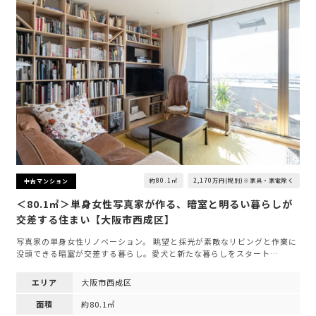
約80.1㎡
2,170万円(税別)※家具・家電除く
中古マンション
＜80.1㎡＞単身女性写真家が作る、暗室と明るい暮らしが
交差する住まい【大阪市西成区】
写真家の単身女性リノベーション。 眺望と採光が素敵なリビングと作業に
没頭できる暗室が交差する暮らし。愛犬と新たな暮らしをスタート…
エリア
大阪市西成区
面積
約80.1㎡