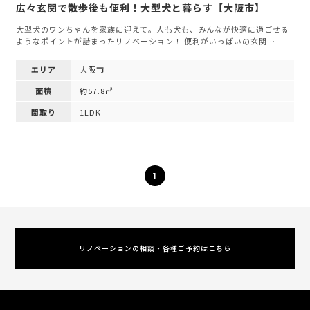
広々玄関で散歩後も便利！大型犬と暮らす【大阪市】
大型犬のワンちゃんを家族に迎えて。人も犬も、みんなが快適に過ごせる
ようなポイントが詰まったリノベーション！ 便利がいっぱいの玄関…
エリア
大阪市
面積
約57.8㎡
間取り
1LDK
1
リノベーションの相談・各種ご予約はこちら