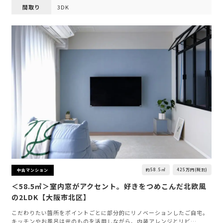
間取り
3DK
約58.5㎡
425万円(税別)
中古マンション
＜58.5㎡＞室内窓がアクセント。好きをつめこんだ北欧風
の2LDK【大阪市北区】
こだわりたい箇所をポイントごとに部分的にリノベーションしたご自宅。
キッチンやお風呂は元のものを活用しながら、内装アレンジとリビ…