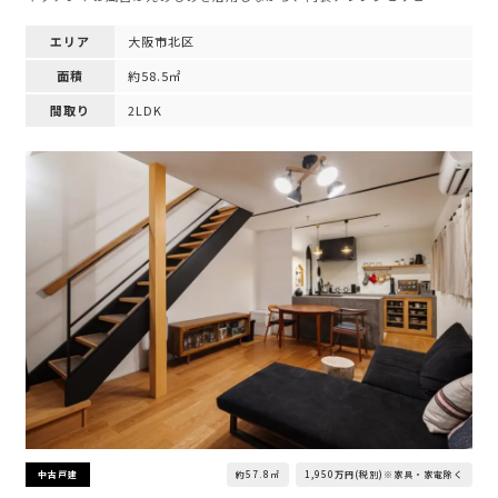
エリア
大阪市北区
面積
約58.5㎡
間取り
2LDK
約57.8㎡
1,950万円(税別)※家具・家電除く
中古戸建