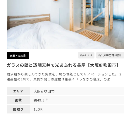
約49.5㎡
約1,200万円(税別)
長屋・古民家
ガラスの壁と透明天井で光あふれる長屋【大阪府吹田市】
幼少期から親しんできた実家を、終の住処としてリノベーションした。 2
連長屋の1軒で、東側が間口の建物は細長く「うなぎの寝床」のよ…
エリア
大阪府吹田市
面積
約49.5㎡
間取り
1LDK