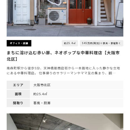
約25.4㎡
545万円(税別)※家具・家電除く
オフィス・店舗
まちに溶け込む赤い扉、ネオポップな中華料理店【大阪市
北区】
南森町駅から徒歩5分、天神橋筋商店街から一本路地に入った静かな立地
にある中華料理店。 仕事帰りのサラリーマンやママ友の集まり、観…
エリア
大阪市北区
面積
約25.4㎡
間取り
客席・厨房