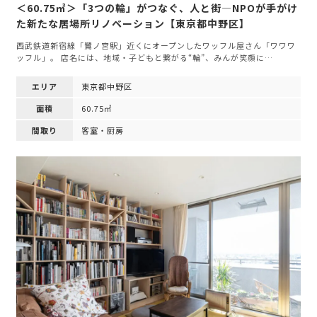
＜60.75㎡＞「3つの輪」がつなぐ、人と街—NPOが手がけ
た新たな居場所リノベーション【東京都中野区】
西武鉄道新宿線「鷺ノ宮駅」近くにオープンしたワッフル屋さん「ワワワ
ッフル」。 店名には、地域・子どもと繋がる“輪”、みんが笑顔に…
エリア
東京都中野区
面積
60.75㎡
間取り
客室・厨房