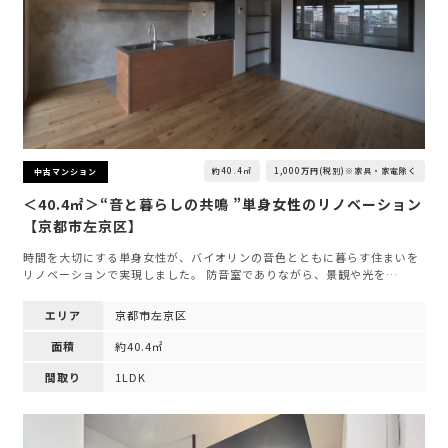
約40.4㎡
1,000万円(税別)※家具・家電除く
中古マンション
＜40.4㎡＞“音と暮らしの共鳴 ”単身女性のリノベーション
【京都市左京区】
時間を大切にする単身女性が、バイオリンの音色とともに暮らす住まいを
リノベーションで実現しました。 防音室でありながら、景観や光を…
エリア
京都市左京区
面積
約40.4㎡
間取り
1LDK