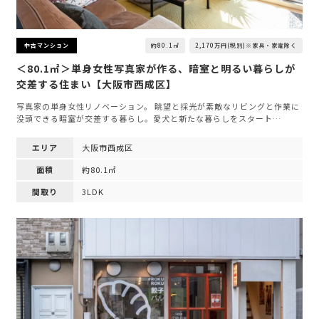
約80.1㎡
2,170万円(税別)※家具・家電除く
中古マンション
＜80.1㎡＞単身女性写真家が作る、暗室と明るい暮らしが
交差する住まい【大阪市西成区】
写真家の単身女性リノベーション。 眺望と採光が素敵なリビングと作業に
没頭できる暗室が交差する暮らし。愛犬と新たな暮らしをスタート…
エリア
大阪市西成区
面積
約80.1㎡
間取り
3LDK