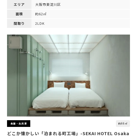
エリア
大阪市東淀川区
面積
約62㎡
間取り
2LDK
約66㎡
長屋・古民家
どこか懐かしい「泊まれる町工場」-SEKAI HOTEL Osaka