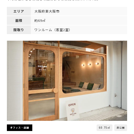
エリア
大阪府東大阪市
面積
約69㎡
間取り
ワンルーム（客室2室）
60.75㎡
非公開
オフィス・店舗