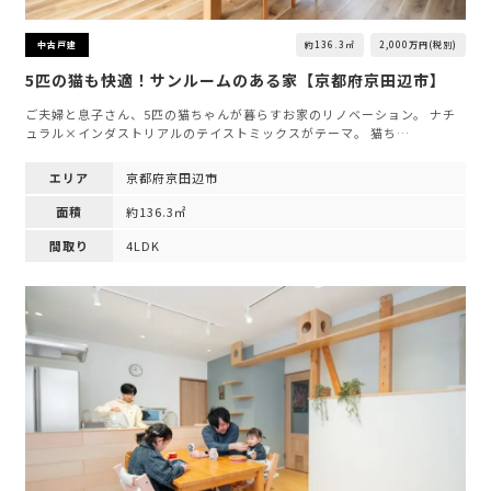
約136.3㎡
2,000万円(税別)
中古戸建
5匹の猫も快適！サンルームのある家【京都府京田辺市】
ご夫婦と息子さん、5匹の猫ちゃんが暮らすお家のリノベーション。 ナチ
ュラル×インダストリアルのテイストミックスがテーマ。 猫ち…
エリア
京都府京田辺市
面積
約136.3㎡
間取り
4LDK