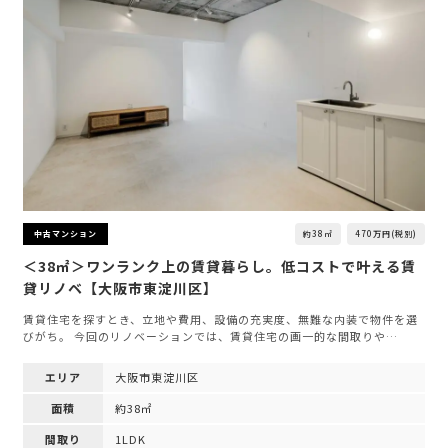
約38㎡
470万円(税別)
中古マンション
＜38㎡＞ワンランク上の賃貸暮らし。低コストで叶える賃
貸リノベ【大阪市東淀川区】
賃貸住宅を探すとき、立地や費用、設備の充実度、無難な内装で物件を選
びがち。 今回のリノベーションでは、賃貸住宅の画一的な間取りや…
エリア
大阪市東淀川区
面積
約38㎡
間取り
1LDK