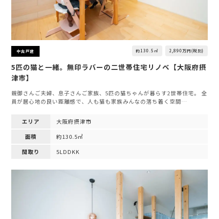
約130.5㎡
2,890万円(税別)
中古戸建
5匹の猫と一緒。無印ラバーの二世帯住宅リノベ【大阪府摂
津市】
親御さんご夫婦、息子さんご家族、5匹の猫ちゃんが暮らす2世帯住宅。 全
員が居心地の良い距離感で、人も猫も家族みんなの落ち着く空間…
エリア
大阪府摂津市
面積
約130.5㎡
間取り
5LDDKK