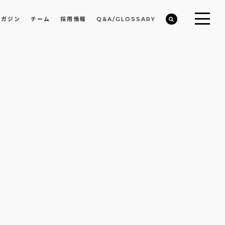
マガジン
チーム
採用情報
Q&A/GLOSSARY
ビルや物件オーナーの収益改善・空室活用
まちのデザイン・開発/ミニマムディベロッパー事業