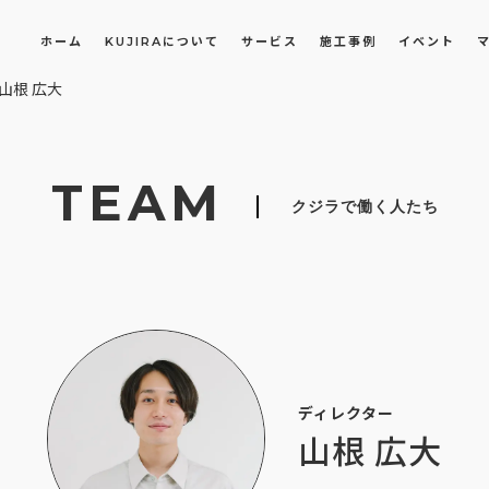
ホーム
KUJIRAについて
サービス
施工事例
イベント
山根 広大
長屋・古民家のリノベーション・リフォーム
オフィスや店舗のリノベーション・改装
TEAM
クジラで働く人たち
ディレクター
山根 広大