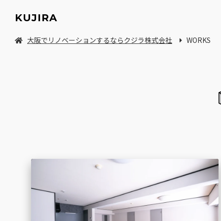
KUJIRA
大阪でリノベーションするならクジラ株式会社
WORKS
中古マンション/一軒家を探してリノベーション