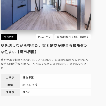
中古戸建
約153.74㎡
860万円(税別)※家具・家電除く
壁を壊しながら整えた、梁と筋交が映える和モダン
な住まい【堺市堺区】
壁や建具で細かく区切られていたLDKを、家族の気配がゆるやかにつ
ながる開放的な空間へ。 ただ広く見せるのではなく、梁や筋交をあ
え…
エリア
堺市堺区
面積
約153.74㎡
間取り
6LDK