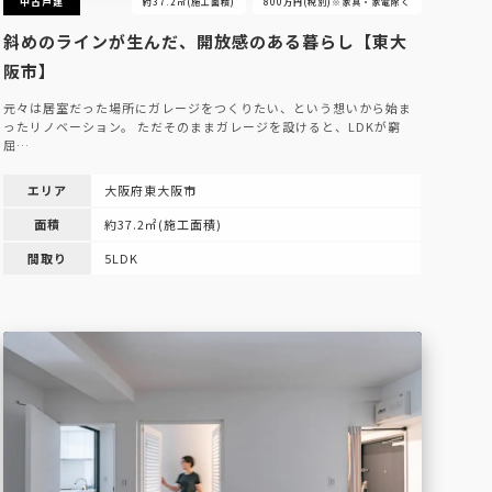
中古戸建
約37.2㎡(施工面積)
800万円(税別)※家具・家電除く
斜めのラインが生んだ、開放感のある暮らし【東大
阪市】
元々は居室だった場所にガレージをつくりたい、という想いから始ま
ったリノベーション。 ただそのままガレージを設けると、LDKが窮
屈…
エリア
大阪府東大阪市
面積
約37.2㎡(施工面積)
間取り
5LDK