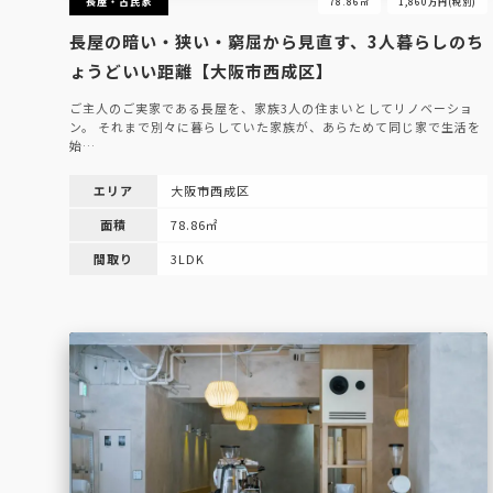
長屋・古民家
78.86㎡
1,860万円(税別)
長屋の暗い・狭い・窮屈から見直す、3人暮らしのち
ょうどいい距離【大阪市西成区】
ご主人のご実家である長屋を、家族3人の住まいとしてリノベーショ
ン。 それまで別々に暮らしていた家族が、あらためて同じ家で生活を
始…
エリア
大阪市西成区
面積
78.86㎡
間取り
3LDK