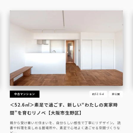
中古マンション
約52.6㎡
非公開
＜52.6㎡＞素足で過ごす、新しい“わたしの実家時
間”を育むリノベ【大阪市生野区】
親から受け継いだ住まいを、自分らしい感性で丁寧にリデザイン。 読
書や料理を楽しめる居場所や、素足で心地よく過ごせる空間づくりな
ど…