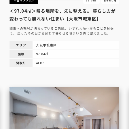
中古マンション
97.04㎡
約1450万
＜97.04㎡＞帰る場所を、先に整える。 暮らし方が
変わっても崩れない住まい【大阪市城東区】
関東への転居が決まっているご夫婦。 いずれ大阪へ戻ることを見据
え、 戻ったその日から迷わず暮らせる住まいを先に整えました。 …
エリア
大阪市城東区
面積
97.04㎡
間取り
4LDK