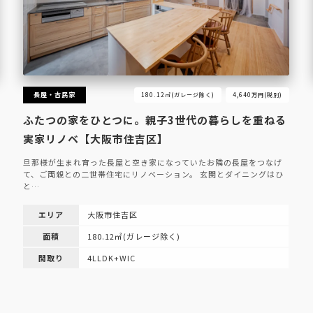
長屋・古民家
180.12㎡(ガレージ除く)
4,640万円(税別)
ふたつの家をひとつに。親子3世代の暮らしを重ねる
実家リノベ【大阪市住吉区】
旦那様が生まれ育った長屋と空き家になっていたお隣の長屋をつなげ
て、ご両親との二世帯住宅にリノベーション。 玄関とダイニングはひ
と…
エリア
大阪市住吉区
面積
180.12㎡(ガレージ除く)
間取り
4LLDK+WIC