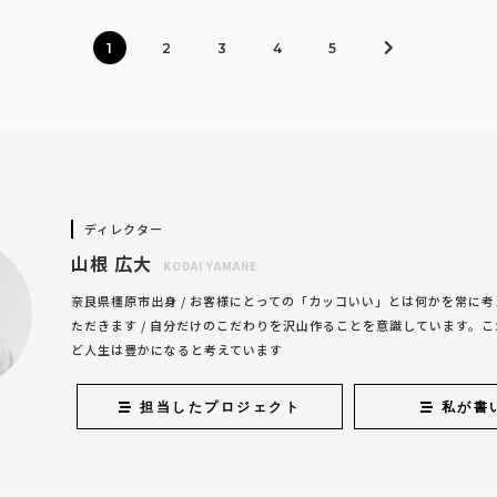
1
2
3
4
5
ディレクター
山根 広大
KODAI YAMANE
奈良県橿原市出身 / お客様にとっての「カッコいい」とは何かを常に
ただきます / 自分だけのこだわりを沢山作ることを意識しています。
ど人生は豊かになると考えています
担当したプロジェクト
私が書