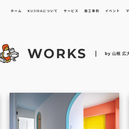
ホーム
KUJIRAについて
サービス
施工事例
イベント
長屋・古民家のリノベーション・リフォーム
オフィスや店舗のリノベーション・改装
WORKS
by 山根 広