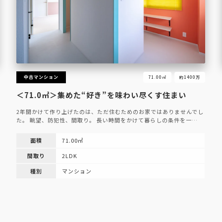
中古マンション
71.00㎡
約1400万
＜71.0㎡＞集めた“好き”を味わい尽くす住まい
2年間かけて作り上げたのは、ただ住むためのお家ではありませんでし
た。 眺望、防犯性、間取り。 長い時間をかけて暮らしの条件を一…
面積
71.00㎡
間取り
2LDK
種別
マンション