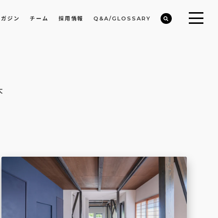
マガジン
チーム
採用情報
Q&A/GLOSSARY
ビルや物件オーナーの収益改善・空室活用
まちのデザイン・開発/ミニマムディベロッパー事業
大