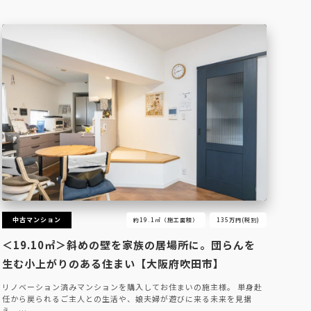
中古マンション
約19.1㎡（施工面積）
135万円(税別)
＜19.10㎡＞斜めの壁を家族の居場所に。団らんを
生む小上がりのある住まい【大阪府吹田市】
リノベーション済みマンションを購入してお住まいの施主様。 単身赴
任から戻られるご主人との生活や、娘夫婦が遊びに来る未来を見据
え、…