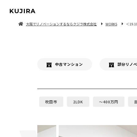
KUJIRA
大阪でリノベーションするならクジラ株式会社
WORKS
＜19
中古マンション/一軒家を探してリノベーション
中古マンション
部分リノ
吹田市
2LDK
〜400万円