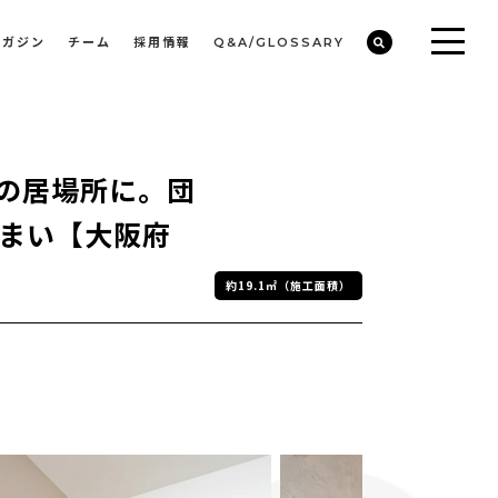
マガジン
チーム
採用情報
Q&A/GLOSSARY
ビルや物件オーナーの収益改善・空室活用
まちのデザイン・開発/ミニマムディベロッパー事業
族の居場所に。団
まい【大阪府
約19.1㎡（施工面積）