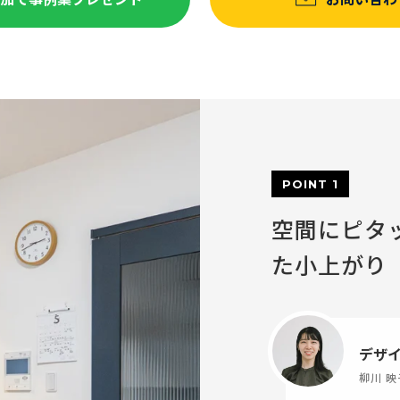
POINT 1
空間にピタ
た小上がり
デザ
柳川 映