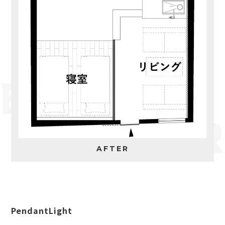
AFTER
PendantLight