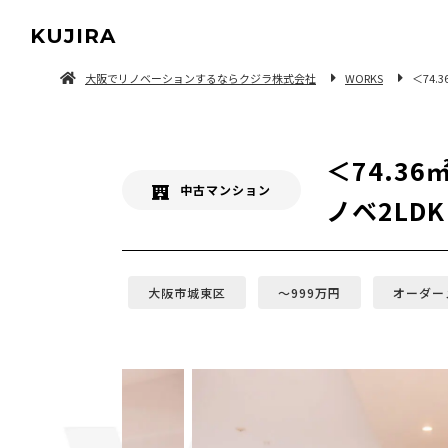
KUJIRA
大阪でリノベーションするならクジラ株式会社
WORKS
＜74
中古マンション/一軒家を探してリノベーション
＜74.3
中古マンション
ノベ2LD
大阪市城東区
〜999万円
オーダー