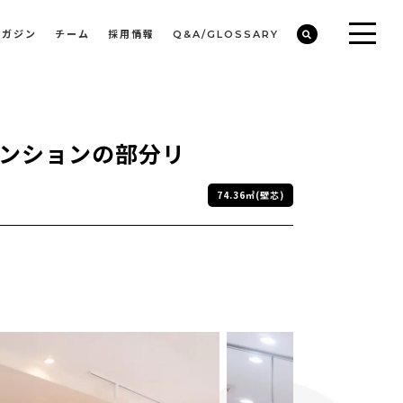
マガジン
チーム
採用情報
Q&A/GLOSSARY
ビルや物件オーナーの収益改善・空室活用
まちのデザイン・開発/ミニマムディベロッパー事業
マンションの部分リ
74.36㎡(壁芯)