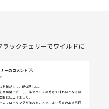
ブラックチェリーでワイルドに
イナーのコメント
七
スを剥がして、躯体現しに。
を金属製で統一し、傷やクロスの跡さえ味わいとなる無
空間に仕上げました。
ーのフローリングが加わることで、より深みのある雰囲
。