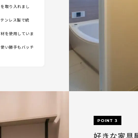
さを取り入れまし
ステンレス製で統
古材を使用していま
く使い勝手もバッチ
POINT 3
好きな家具