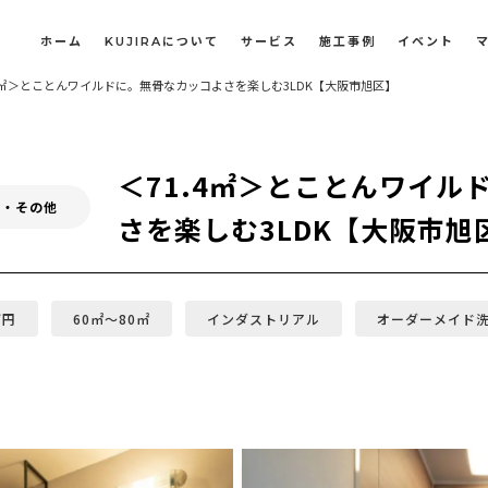
ホーム
KUJIRAについて
サービス
施工事例
イベント
.4㎡＞とことんワイルドに。無骨なカッコよさを楽しむ3LDK【大阪市旭区】
長屋・古民家のリノベーション・リフォーム
オフィスや店舗のリノベーション・改装
＜71.4㎡＞とことんワイル
ベ・その他
さを楽しむ3LDK【大阪市旭
万円
60㎡〜80㎡
インダストリアル
オーダーメイド