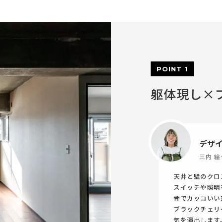
POINT 1
躯体現し×
デザ
三内 絵
天井と壁のクロ
スイッチや照明
骨でカッコいい
ブラックチェリ
気を演出します