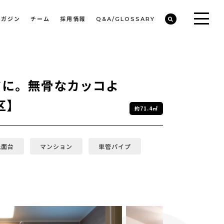
マガジン
チーム
採用情報
Q&A/GLOSSARY
ビルや物件オーナーの収益改善・空室活用
まちのデザイン・開発/ミニマムディベロッパー事業
ドに。無骨なカッコよ
区】
約71.4㎡
洗面台
マンション
単管パイプ