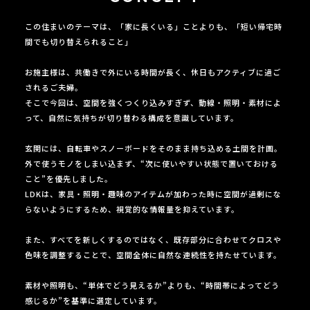
この住まいのテーマは、「家に長くいる」ことよりも、「短い帰宅時
間でも切り替えられること」
お施主様は、共働きで外にいる時間が長く、休日もアクティブに過ご
されるご夫婦。
そこで今回は、空間を強くつくり込みすぎず、動線・照明・素材によ
って、自然に気持ちが切り替わる構成を意識しています。
玄関には、自転車やスノーボードをそのまま持ち込める土間を計画。
外で使うモノをしまい込まず、“次に使いやすい状態で置いておける
こと”を優先しました。
LDKは、家具・照明・趣味のアイテムが加わった時に空間が過剰にな
らないようにするため、視覚的な情報量を抑えています。
また、すべてを新しくするのではなく、既存部分に合わせてクロスや
色味を調整することで、空間全体に自然な連続性を持たせています。
素材や照明も、“単体でどう見えるか”よりも、“時間帯によってどう
感じるか”を基準に選定しています。