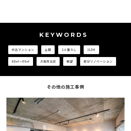
KEYWORDS
中古マンション
土間
2人暮らし
2LDK
60㎡〜80㎡
大阪市北区
眺望
部分リノベーション
その他の施工事例