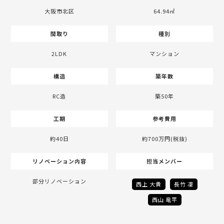
大阪市北区
64.94㎡
間取り
種別
2LDK
マンション
構造
築年数
RC造
築50年
工期
参考費用
約40日
約700万円(税抜)
リノベーション内容
担当メンバー
部分リノベーション
西上 大貴
長竹 凜
西山 竜平