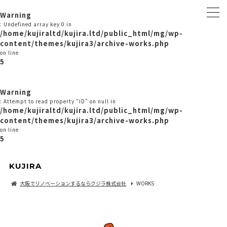
Warning
: Undefined array key 0 in
/home/kujiraltd/kujira.ltd/public_html/mg/wp-
content/themes/kujira3/archive-works.php
on line
5
Warning
: Attempt to read property "ID" on null in
/home/kujiraltd/kujira.ltd/public_html/mg/wp-
content/themes/kujira3/archive-works.php
on line
5
KUJIRA
大阪でリノベーションするならクジラ株式会社
WORKS