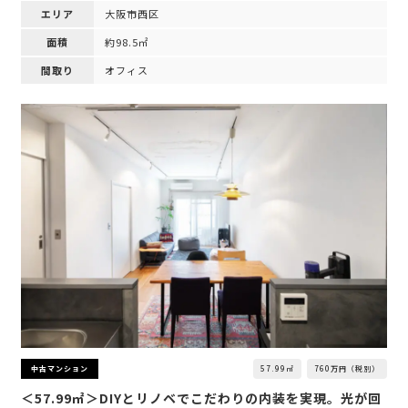
エリア
大阪市西区
面積
約98.5㎡
間取り
オフィス
57.99㎡
760万円（税別）
中古マンション
＜57.99㎡＞DIYとリノベでこだわりの内装を実現。光が回