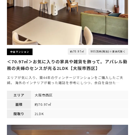
約70.97㎡
905万円(税別)※家具代除く
中古マンション
＜70.97㎡＞お気に入りの家具や雑貨を飾って。アパレル勤
務の夫婦のセンスが光る2LDK【大阪市西区】
エリアが気に入り、築44年のヴィンテージマンションをご購入したご夫
婦。 海外のインテリアが載った雑誌を参考にしつつ、余白を自分た…
エリア
大阪市西区
面積
約70.97㎡
間取り
2LDK