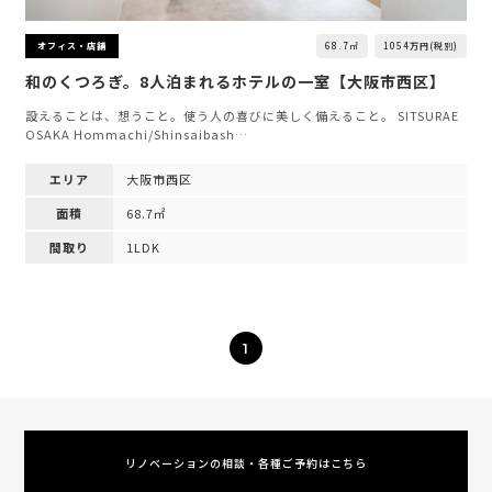
68.7㎡
1054万円(税別)
オフィス・店舗
和のくつろぎ。8人泊まれるホテルの一室【大阪市西区】
設えることは、想うこと。使う人の喜びに美しく備えること。 SITSURAE
OSAKA Hommachi/Shinsaibash…
エリア
大阪市西区
面積
68.7㎡
間取り
1LDK
1
リノベーションの相談・各種ご予約はこちら