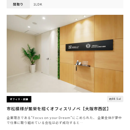
間取り
1LDK
約98.5㎡
オフィス・店舗
市松模様が繁栄を招くオフィスリノベ【大阪市西区】
企業理念である"Focus on your Dream"にこめられた、 企業全体が夢中
で仕事に取り組めている会社は必ず成功すると…