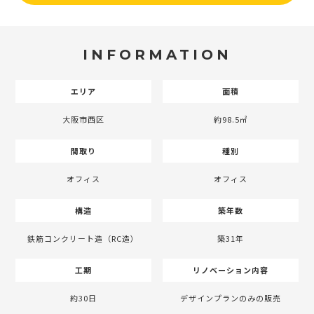
INFORMATION
エリア
面積
大阪市西区
約98.5㎡
間取り
種別
オフィス
オフィス
構造
築年数
鉄筋コンクリート造（RC造）
築31年
工期
リノベーション内容
約30日
デザインプランのみの販売