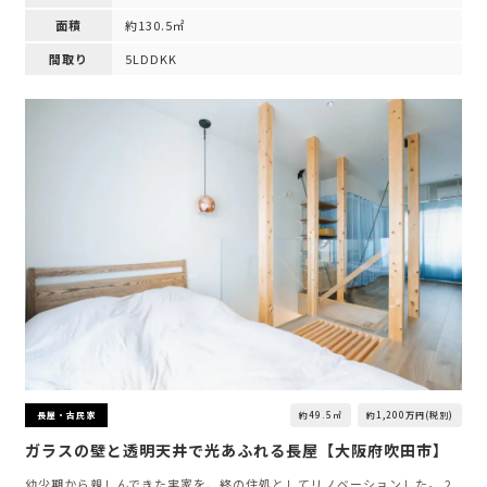
面積
約130.5㎡
間取り
5LDDKK
約49.5㎡
約1,200万円(税別)
長屋・古民家
ガラスの壁と透明天井で光あふれる長屋【大阪府吹田市】
幼少期から親しんできた実家を、終の住処としてリノベーションした。 2