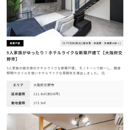
2670万円(税別)(解体費・申請費・外構費は除く)
新築戸建
5人家族がゆったり！ホテルライクな新築戸建て【大阪府交
野市】
5人家族の施主様のホテルライクな新築戸建。 モノトーンで統一し、間接
照明やタイルを使いホテルライクな雰囲気を演出しました。 広…
エリア
大阪府交野市
延床面積
111.8㎡(約36坪)
敷地面積
173.9㎡