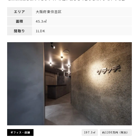
エリア
大阪府東住吉区
面積
45.3㎡
間取り
1LDK
197.3㎡
約1200万円（税別）
オフィス・店舗