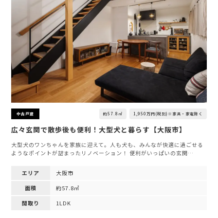
約57.8㎡
1,950万円(税別)※家具・家電除く
中古戸建
広々玄関で散歩後も便利！大型犬と暮らす【大阪市】
大型犬のワンちゃんを家族に迎えて。人も犬も、みんなが快適に過ごせる
ようなポイントが詰まったリノベーション！ 便利がいっぱいの玄関…
エリア
大阪市
面積
約57.8㎡
間取り
1LDK