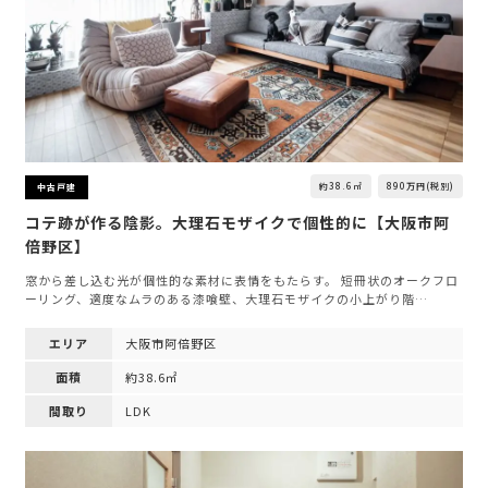
約38.6㎡
890万円(税別)
中古戸建
コテ跡が作る陰影。大理石モザイクで個性的に【大阪市阿
倍野区】
窓から差し込む光が個性的な素材に表情をもたらす。 短冊状のオークフロ
ーリング、適度なムラのある漆喰壁、大理石モザイクの小上がり階…
エリア
大阪市阿倍野区
面積
約38.6㎡
間取り
LDK