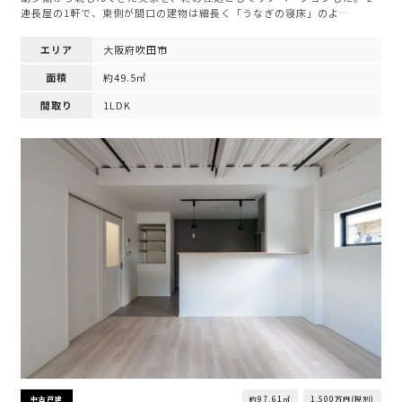
連長屋の1軒で、東側が間口の建物は細長く「うなぎの寝床」のよ…
エリア
大阪府吹田市
面積
約49.5㎡
間取り
1LDK
約97.61㎡
1,500万円(税別)
中古戸建