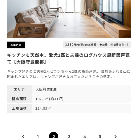
2,880万円(税別)(解体費・申請費・外構費は除く)
新築戸建
キッチンも天然木。愛犬2匹と夫婦のログハウス風新築戸建
て【大阪府豊能郡】
キャンプ好きのご夫婦2人とワンちゃん2匹の新築戸建。 自然あふれる山に
囲まれたエリアは、キャンプが好きなお二人だからこその選定。…
エリア
大阪府豊能郡
延床面積
102.1㎡(約31坪)
土地面積
224.93㎡
1
2
3
4
5