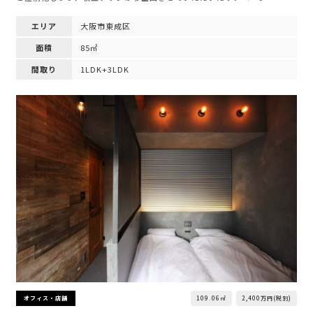
エリア
大阪市東成区
面積
85㎡
間取り
1LDK+3LDK
109.06㎡
2,400万円(税別)
オフィス・店舗