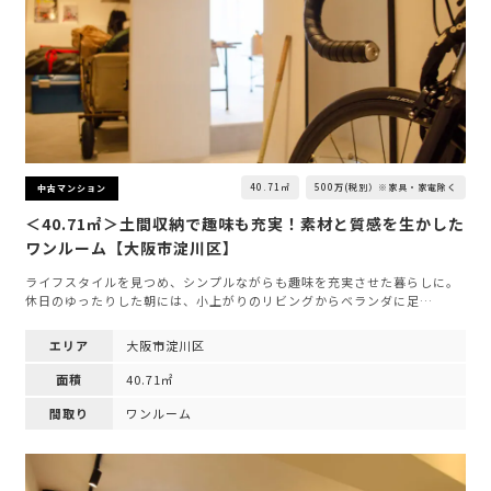
40.71㎡
500万(税別）※家具・家電除く
中古マンション
＜40.71㎡＞土間収納で趣味も充実！素材と質感を生かした
ワンルーム【大阪市淀川区】
ライフスタイルを見つめ、シンプルながらも趣味を充実させた暮らしに。
休日のゆったりした朝には、小上がりのリビングからベランダに足…
エリア
大阪市淀川区
面積
40.71㎡
間取り
ワンルーム