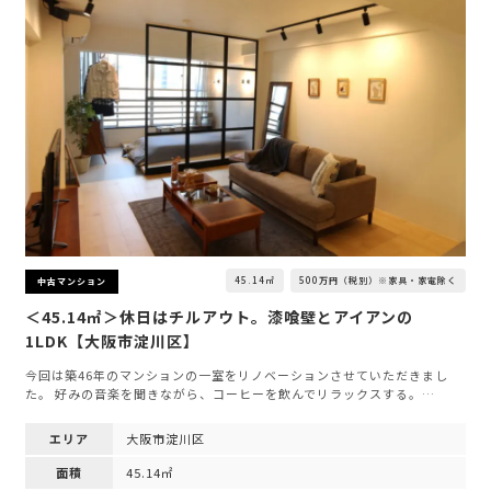
45.14㎡
500万円（税別）※家具・家電除く
中古マンション
＜45.14㎡＞休日はチルアウト。漆喰壁とアイアンの
1LDK【大阪市淀川区】
今回は築46年のマンションの一室をリノベーションさせていただきまし
た。 好みの音楽を聞きながら、コーヒーを飲んでリラックスする。…
エリア
大阪市淀川区
面積
45.14㎡