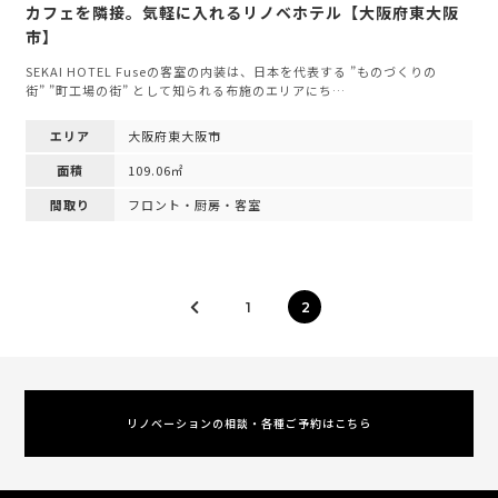
カフェを隣接。気軽に入れるリノベホテル【大阪府東大阪
市】
SEKAI HOTEL Fuseの客室の内装は、日本を代表する ”ものづくりの
街” ”町工場の街” として知られる布施のエリアにち…
エリア
大阪府東大阪市
面積
109.06㎡
間取り
フロント・厨房・客室
1
2
リノベーションの相談・各種ご予約はこちら