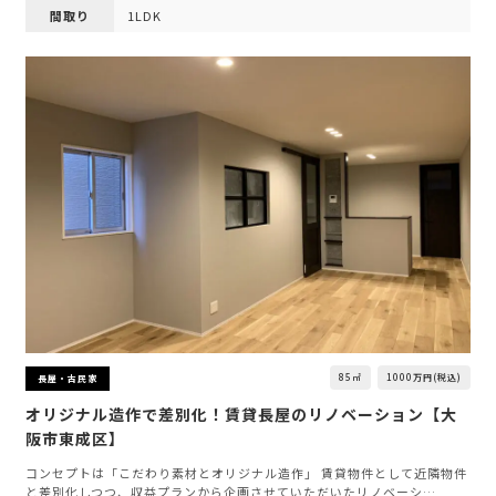
間取り
1LDK
85㎡
1000万円(税込)
長屋・古民家
オリジナル造作で差別化！賃貸長屋のリノベーション【大
阪市東成区】
コンセプトは「こだわり素材とオリジナル造作」 賃貸物件として近隣物件
と差別化しつつ、収益プランから企画させていただいたリノベーシ…