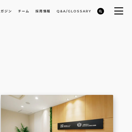
マガジン
チーム
採用情報
Q&A/GLOSSARY
ビルや物件オーナーの収益改善・空室活用
まちのデザイン・開発/ミニマムディベロッパー事業