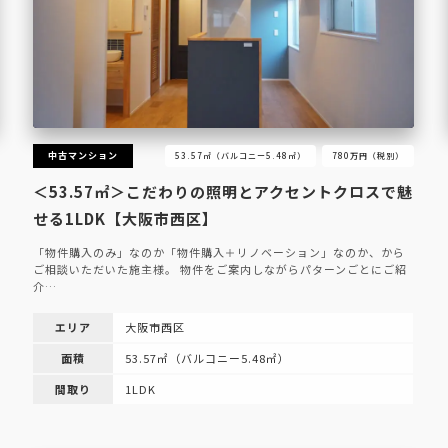
中古マンション
53.57㎡（バルコニー5.48㎡）
780万円（税別）
＜53.57㎡＞こだわりの照明とアクセントクロスで魅
せる1LDK【大阪市西区】
「物件購入のみ」なのか「物件購入＋リノベーション」なのか、から
ご相談いただいた施主様。 物件をご案内しながらパターンごとにご紹
介…
エリア
大阪市西区
面積
53.57㎡（バルコニー5.48㎡）
間取り
1LDK