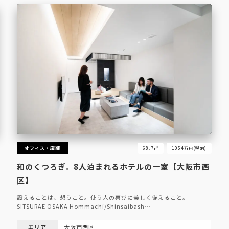
オフィス・店舗
68.7㎡
1054万円(税別)
和のくつろぎ。8人泊まれるホテルの一室【大阪市西
区】
設えることは、想うこと。使う人の喜びに美しく備えること。
SITSURAE OSAKA Hommachi/Shinsaibash…
エリア
大阪市西区