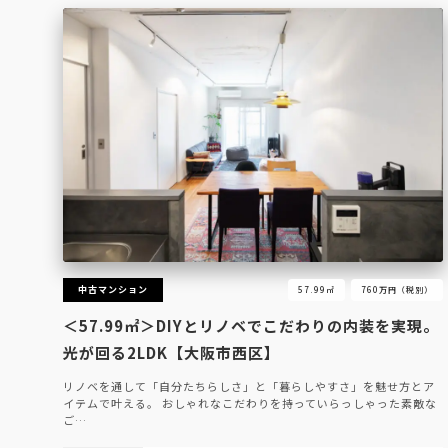
中古マンション
57.99㎡
760万円（税別）
＜57.99㎡＞DIYとリノベでこだわりの内装を実現。
光が回る2LDK【大阪市西区】
リノベを通して「自分たちらしさ」と「暮らしやすさ」を魅せ方とア
イテムで叶える。 おしゃれなこだわりを持っていらっしゃった素敵な
ご…