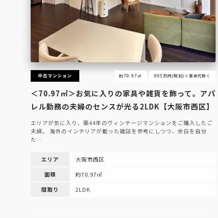
中古マンション
約70.97㎡
905万円(税別)※家具代除く
＜70.97㎡＞お気に入りの家具や雑貨を飾って。アパ
レル勤務の夫婦のセンスが光る2LDK【大阪市西区】
エリアが気に入り、築44年のヴィンテージマンションをご購入したご
夫婦。 海外のインテリアが載った雑誌を参考にしつつ、余白を自分
た…
エリア
大阪市西区
面積
約70.97㎡
間取り
2LDK