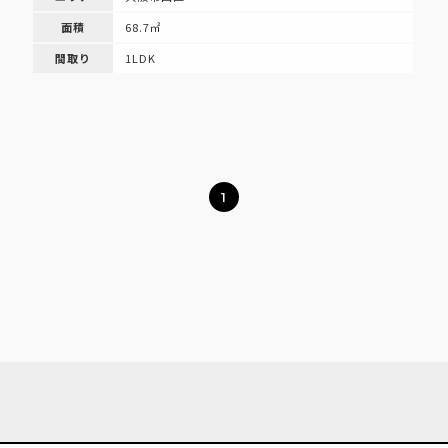
面積
68.7㎡
間取り
1LDK
1