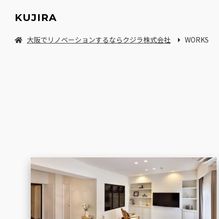
KUJIRA
大阪でリノベーションするならクジラ株式会社
WORKS
中古マンション/一軒家を探してリノベーション