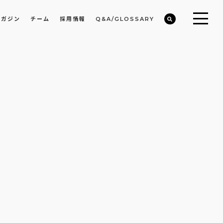
マガジン
チーム
採用情報
Q&A/GLOSSARY
ビルや物件オーナーの収益改善・空室活用
まちのデザイン・開発/ミニマムディベロッパー事業