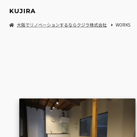
KUJIRA
大阪でリノベーションするならクジラ株式会社
WORKS
中古マンション/一軒家を探してリノベーション