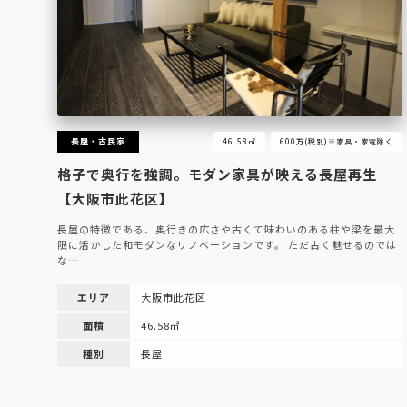
長屋・古民家
46.58㎡
600万(税別)※家具・家電除く
格子で奥行を強調。モダン家具が映える長屋再生
【大阪市此花区】
長屋の特徴である、奥行きの広さや古くて味わいのある柱や梁を最大
限に活かした和モダンなリノベーションです。 ただ古く魅せるのでは
な…
エリア
大阪市此花区
面積
46.58㎡
種別
長屋