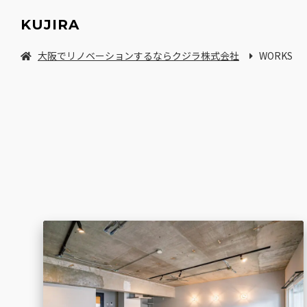
KUJIRA
大阪でリノベーションするならクジラ株式会社
WORKS
中古マンション/一軒家を探してリノベーション