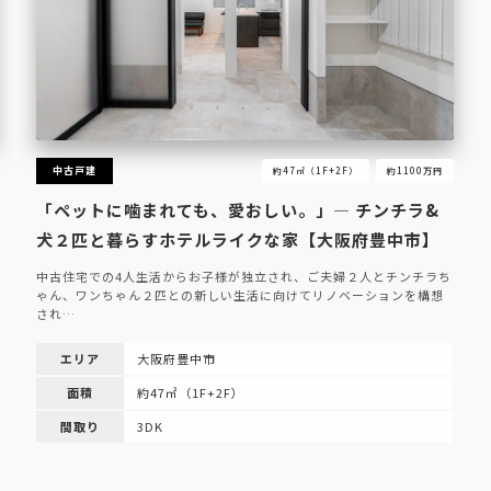
中古戸建
約47㎡（1F+2F）
約1100万円
「ペットに噛まれても、愛おしい。」— チンチラ&
犬２匹と暮らすホテルライクな家【大阪府豊中市】
中古住宅での4人生活からお子様が独立され、ご夫婦２人とチンチラち
ゃん、ワンちゃん２匹との新しい生活に向けてリノベーションを構想
され…
エリア
大阪府豊中市
面積
約47㎡（1F+2F）
間取り
3DK