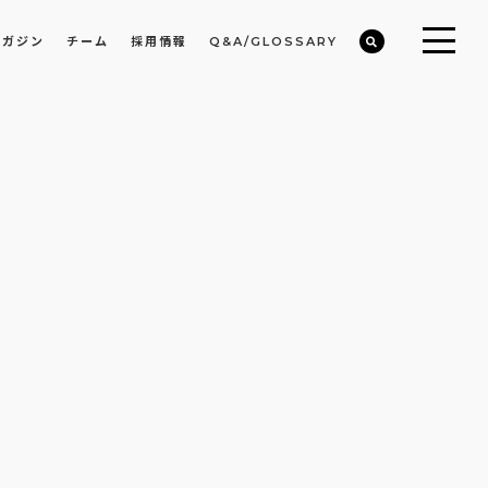
マガジン
チーム
採用情報
Q&A/GLOSSARY
ビルや物件オーナーの収益改善・空室活用
まちのデザイン・開発/ミニマムディベロッパー事業