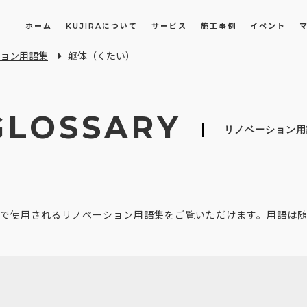
ホーム
KUJIRAについて
サービス
施工事例
イベント
ョン用語集
躯体（くたい）
長屋・古民家のリノベーション・リフォーム
オフィスや店舗のリノベーション・改装
GLOSSARY
リノベーション用
で使用されるリノベーション用語集をご覧いただけます。用語は