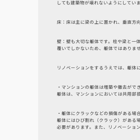
しても建築物が壊れないようにしてい
床：床は主に梁の上に置かれ、垂直方
壁：壁も大切な躯体です。柱や梁と一
覆いでしかないため、躯体ではありま
リノベーションをするうえでは、躯体
・マンションの躯体は増築や撤去がで
躯体は、マンションにおいては共用部
・躯体にクラックなどの損傷がある場
躯体にはひび割れ（クラック）がある
必要があります。また、リノベーショ