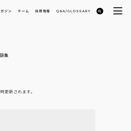
マガジン
チーム
採用情報
Q&A/GLOSSARY
ビルや物件オーナーの収益改善・空室活用
まちのデザイン・開発/ミニマムディベロッパー事業
語集
随時更新されます。