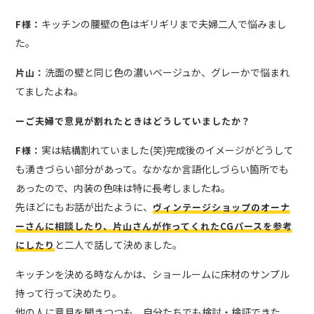
キッチンの腰壁の色はギリギリまで夫婦二人で悩みまし
F様：
た。
洗面の壁と同じ色の濃いベージュか、グレーかで悩まれ
片山：
てましたよね。
ーご夫婦で意見が割れたときはどうしていましたか？
実は結構割れていました(笑)完成後のイメージがどうして
F様：
も湧きづらい部分があって。なかなか言語化しづらい箇所でも
あったので、内装の色味は特に長考しましたね。
先ほどにもお話が出たように、
ヴィンテージショップのオーナ
ーさんに相談したり、片山さんが作ってくれたCGパースを参考
と二人で話して決めました。
にしたり
キッチンを決める時なんかは、ショールームに床材のサンプル
持って行って決めたり。
他の人に意見を聞きつつも、自分たちでも検討・検証できた