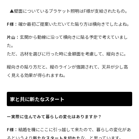
▲壁面についているブラケット照明はF様が支給されたもの。
確か最初ご提案いただいてた貼り方は横向きでしたよね。
F様：
玄関から動線に沿って横向きに貼る予定で考えていまし
片山：
た。
ただ、古材を選びに行った時に金額面を考慮して、縦向きに。
縦向きの貼り方だと、縦のラインが強調されて、天井が少し高
く見える効果が得られますね。
家と共に新たなスタート
ー実際に住んでみて暮らしの変化はありますか？
結婚を機にここに引っ越して来たので、暮らしの変化があ
F様：
るというより
な、と思っています。
新たなスタートを切れた