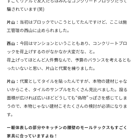
すごくリアルで友人たちはみんなコンクリートブロックだって
騙されています(笑)
当初はブロックでいこうとしてたんですけど、ここは施
片山：
工管理の西山に止められました。
今回はマンションということもあり、コンクリートブロ
西山：
ックを荷上げするのがなかなか大変だな、と。
荷上げってほとんど人件費なんで、予算のバランスを考えるとも
ったいないと思い、片山と代案を練りました。
代案としてタイルを貼ったんですが、本物の建材じゃな
片山：
いからこそ、タイルのサンプルをたくさん見比べました。設る
面積が広ければ広いほどどうしても“偽物”っぽさを感じてしま
うので、本物じゃない建材こそたくさんの検討が必須になりま
す。
ー躯体表しの部分やキッチンの腰壁のモールテックスもすごく
家具に合っていますよね！