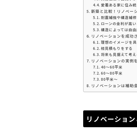
愛着ある家に住み続
新築と比較！リノベー
耐震補強や構造補修
ローンの金利が高い
構造によっては自由
リノベーションを成功
理想のイメージを具
相見積もりをする
将来も見据えて考え
リノベーションの実例
40〜60平米
60〜80平米
80平米〜
リノベーションは補助
リノベーション