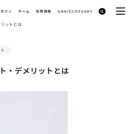
マガジン
チーム
採用情報
Q&A/GLOSSARY
メリットとは
ビルや物件オーナーの収益改善・空室活用
まちのデザイン・開発/ミニマムディベロッパー事業
ント
ト・デメリットとは