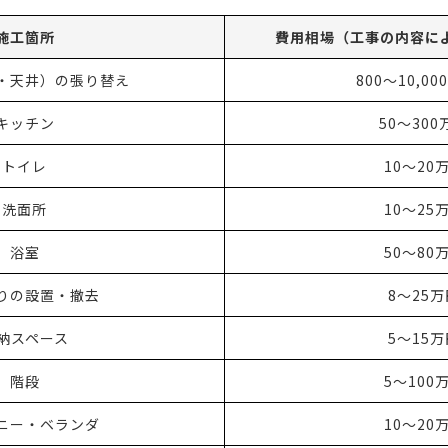
施工箇所
費用相場（工事の内容に
・天井）の張り替え
800〜10,0
キッチン
50〜300
トイレ
10〜20
洗面所
10〜25
浴室
50〜80
りの設置・撤去
8〜25万
納スペース
5〜15万
階段
5〜100
ニー・ベランダ
10〜20