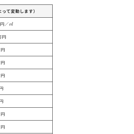
よって変動します）
00円／㎡
万円
万円
万円
万円
円
円
万円
万円