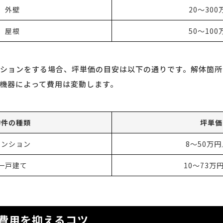
外壁
20〜300
屋根
50〜100
ションをする場合、坪単価の目安は以下の通りです。解体箇所
機器によって費用は変動します。
物件の種類
坪単価
マンション
8〜50万
一戸建て
10〜73万
費用を抑えるコツ