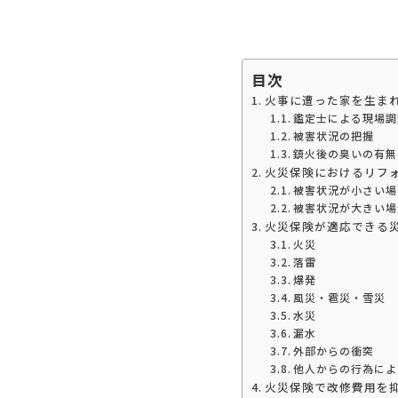
目次
火事に遭った家を生ま
鑑定士による現場調
被害状況の把握
鎮火後の臭いの有無
火災保険におけるリフ
被害状況が小さい場
被害状況が大きい場
火災保険が適応できる
火災
落雷
爆発
風災・雹災・雪災
水災
漏水
外部からの衝突
他人からの行為によ
火災保険で改修費用を