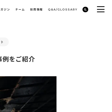
マガジン
チーム
採用情報
Q&A/GLOSSARY
ビルや物件オーナーの収益改善・空室活用
まちのデザイン・開発/ミニマムディベロッパー事業
ント
事例をご紹介