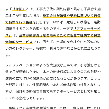
まず
とは、工事完了後に契約内容と異なる不具合や施
「保証」
工ミスが発覚した場合、
施工会社が法律や契約に基づいて無償
を指します。いわば、完成した状態を一定期
で補修を行う義務
間維持することを約束するものです。一方で
「アフターサービ
は、
ス」
企業が顧客満足度を高めるために任意で提供する付加
です。例えば、定期的な点検や住宅設備の使
価値的なサービス
い方のレクチャー、軽微な不具合の調整などがこれに当たりま
す。
フルリノベーションのような大規模な工事では、引き渡しから
数ヶ月が経過した後に、木材の乾燥収縮によるクロスの隙間や
建具の立て付けの微調整が必要になることがあります。こうし
た問題に対して、保証期間内であれば無償修理の対象となりま
すが、保証外の軽微な事象でもアフターサービスとして対応し
てくれる会社もあります。
工事完了から完成後の生活が始まって数日、数ヶ月、数年と日