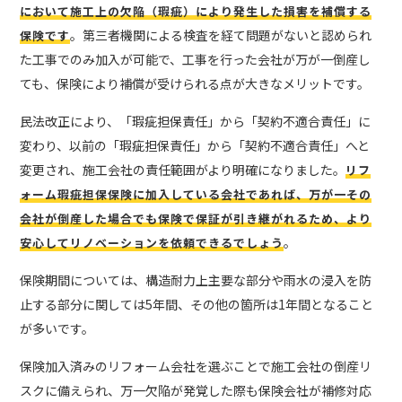
において施工上の欠陥（瑕疵）により発生した損害を補償する
。第三者機関による検査を経て問題がないと認められ
保険です
た工事でのみ加入が可能で、工事を行った会社が万が一倒産し
ても、保険により補償が受けられる点が大きなメリットです。
民法改正により、「瑕疵担保責任」から「契約不適合責任」に
変わり、以前の「瑕疵担保責任」から「契約不適合責任」へと
変更され、施工会社の責任範囲がより明確になりました。
リフ
ォーム瑕疵担保保険に加入している会社であれば、万が一その
会社が倒産した場合でも保険で保証が引き継がれるため、より
。
安心してリノベーションを依頼できるでしょう
保険期間については、構造耐力上主要な部分や雨水の浸入を防
止する部分に関しては5年間、その他の箇所は1年間となること
が多いです。
保険加入済みのリフォーム会社を選ぶことで施工会社の倒産リ
スクに備えられ、万一欠陥が発覚した際も保険会社が補修対応