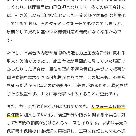
しくなり、修理費用は自己負担となります。多くの施工会社で
は、引き渡しから1年や2年といった一定の期間を保証の対象と
して定めており、そのタイミングを一日でも過ぎてしまうと、
原則として契約に基づいた無償対応の義務がなくなるためで
す。
ただし、不具合の内容が建物の構造耐力上主要な部分に関わる
重大な欠陥であったり、施工会社が意図的に隠していた瑕疵で
あったりした場合は、民法の契約不適合責任に基づいて損害賠
償や修繕を請求できる可能性があります。この場合も、不具合
を知った時から1年以内に通知を行う必要があるため、異変を感
じたら放置せず、すぐに専門家へ相談することが重要です。
また、施工会社独自の保証は切れていても、
リフォーム瑕疵担
に加入していれば、構造部分や防水に関する不具合に対
保保険
して5年間の補償が受けられるケースもあります。まずは手元の
保証書や保険の付帯状況を再確認し、工事を依頼した会社へ連