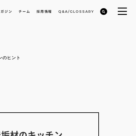
マガジン
チーム
採用情報
Q&A/GLOSSARY
ビルや物件オーナーの収益改善・空室活用
まちのデザイン・開発/ミニマムディベロッパー事業
ンのヒント
無垢材のキッチン