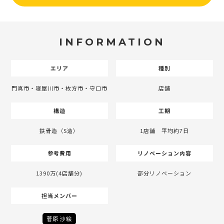
INFORMATION
エリア
種別
門真市・寝屋川市・枚方市・守口市
店舗
構造
工期
鉄骨造（S造）
1店舗 平均約7日
参考費用
リノベーション内容
1390万(4店舗分)
部分リノベーション
担当メンバー
菅原 沙絵