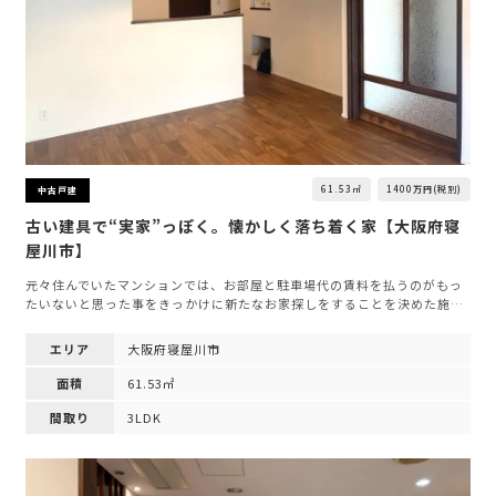
61.53㎡
1400万円(税別)
中古戸建
古い建具で“実家”っぽく。懐かしく落ち着く家【大阪府寝
屋川市】
元々住んでいたマンションでは、お部屋と駐車場代の賃料を払うのがもっ
たいないと思った事をきっかけに新たなお家探しをすることを決めた施…
エリア
大阪府寝屋川市
面積
61.53㎡
間取り
3LDK