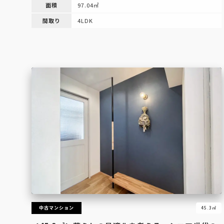
面積
97.04㎡
間取り
4LDK
中古マンション
45.3㎡