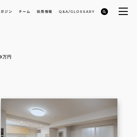
マガジン
チーム
採用情報
Q&A/GLOSSARY
ビルや物件オーナーの収益改善・空室活用
まちのデザイン・開発/ミニマムディベロッパー事業
99万円