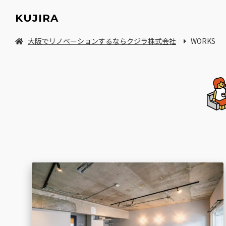
KUJIRA
大阪でリノベーションするならクジラ株式会社
WORKS
中古マンション/一軒家を探してリノベーション