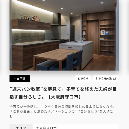
中古戸建
約100㎡
1,240万円(税別)
”週末パン教室”を夢見て。子育てを終えた夫婦が目
指す自分らしさ。【大阪府守口市】
子育てが一段落し、ようやく自分の時間を楽しめるようになった今。
「これが最後」と決めたリノベーションは、“自分らしさ”を大切に
し…
エリア
大阪府守口市