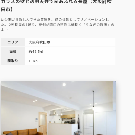
ガラスの壁と透明天井で光あふれる長屋【大阪府吹
田市】
幼少期から親しんできた実家を、終の住処としてリノベーションし
た。 2連長屋の1軒で、東側が間口の建物は細長く「うなぎの寝床」の
よ…
エリア
大阪府吹田市
面積
約49.5㎡
間取り
1LDK