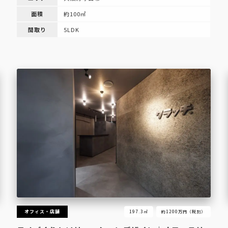
面積
約100㎡
間取り
5LDK
オフィス・店舗
197.3㎡
約1200万円（税別）