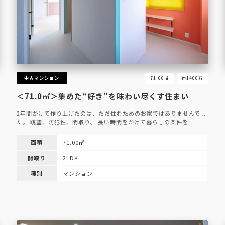
中古マンション
71.00㎡
約1400万
＜71.0㎡＞集めた“好き”を味わい尽くす住まい
2年間かけて作り上げたのは、ただ住むためのお家ではありませんでし
た。 眺望、防犯性、間取り。 長い時間をかけて暮らしの条件を一…
面積
71.00㎡
間取り
2LDK
種別
マンション