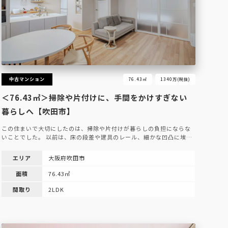
中古マンション
76.43㎡
1340万(税抜)
＜76.43㎡＞掃除や片付けに、手間をかけすぎない
暮らしへ【吹田市】
この住まいで大切にしたのは、掃除や片付けが暮らしの負担にならな
いことでした。 以前は、床の段差や建具のレール、細かな凹凸に埃…
エリア
大阪府吹田市
面積
76.43㎡
間取り
2LDK