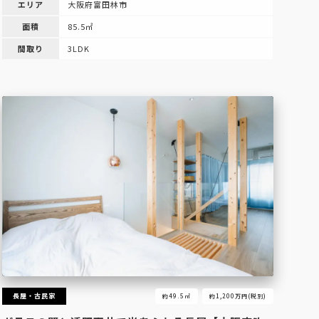
エリア
大阪府富田林市
面積
85.5㎡
間取り
3LDK
長屋・古民家
約49.5㎡
約1,200万円(税別)