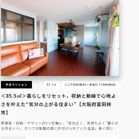
中古マンション
85.5㎡
1,170万円(税別)＋家具代 23万円(税別)
＜85.5㎡＞暮らしをリセット。収納と動線で心地よ
さを叶えた“気分の上がる住まい”【大阪府富田林
市】
家事楽・収納・デザインの3つを軸に、“気分よく、気持ちよく”暮らせ
る住まいへ。 かつては転勤の度に片付けられていた生活。長く同じ…