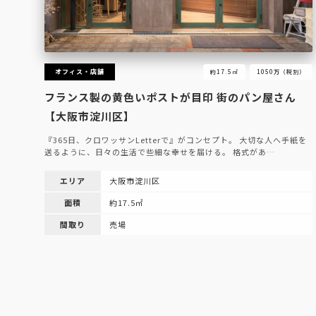
オフィス・店舗
約17.5㎡
1050万（税別）
フランス製の黄色いポストが目印 街のパン屋さん
【大阪市淀川区】
『365日、クロワッサンLetterで』がコンセプト。 大切な人へ手紙を
送るように、日々の生活で些細な幸せを届ける。 格式があ…
エリア
大阪市淀川区
面積
約17.5㎡
間取り
売場