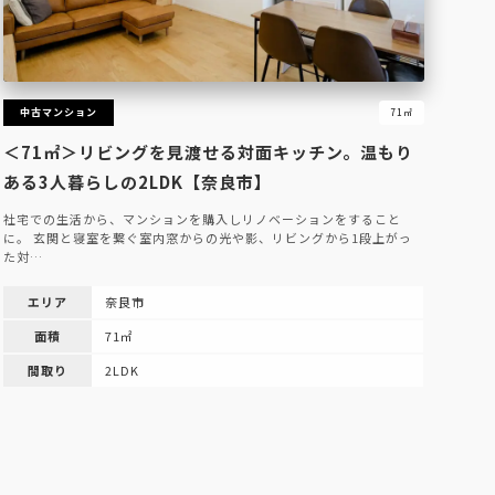
中古マンション
71㎡
＜71㎡＞リビングを見渡せる対面キッチン。温もり
ある3人暮らしの2LDK【奈良市】
社宅での生活から、マンションを購入しリノベーションをすること
に。 玄関と寝室を繋ぐ室内窓からの光や影、リビングから1段上がっ
た対…
エリア
奈良市
面積
71㎡
間取り
2LDK