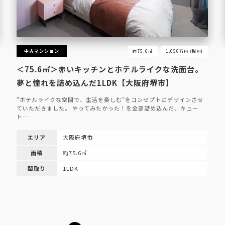
中古マンション
約75.6㎡
1,050万円 (税別)
＜75.6㎡＞赤いキッチンとホテルライクな洗面台。
夢と憧れを詰め込んだ1LDK【大阪府堺市】
"ホテルライクな空間で、生活を楽しむ"をコンセプトにデザインさせ
ていただきました。 やってみたかった！を全部詰め込んだ、キュー
ト…
エリア
大阪府堺市
面積
約75.6㎡
間取り
1LDK