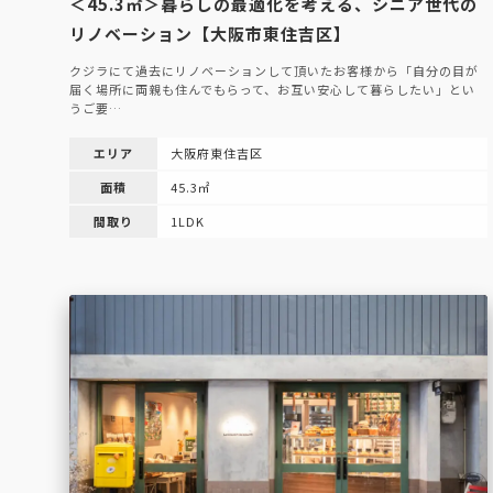
＜45.3㎡＞暮らしの最適化を考える、シニア世代の
リノベーション【大阪市東住吉区】
クジラにて過去にリノベーションして頂いたお客様から「自分の目が
届く場所に両親も住んでもらって、お互い安心して暮らしたい」とい
うご要…
エリア
大阪府東住吉区
面積
45.3㎡
間取り
1LDK