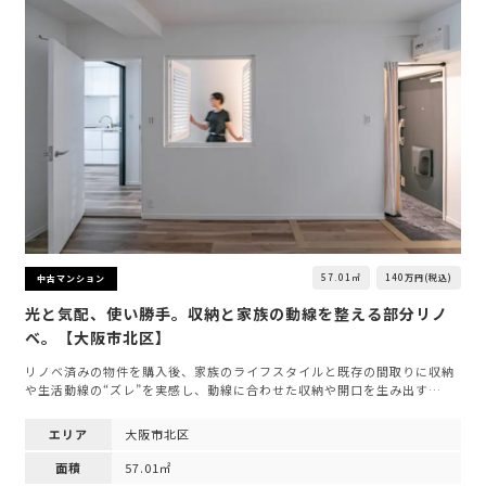
57.01㎡
140万円(税込)
中古マンション
光と気配、使い勝手。収納と家族の動線を整える部分リノ
ベ。【大阪市北区】
リノベ済みの物件を購入後、家族のライフスタイルと既存の間取りに収納
や生活動線の“ズレ”を実感し、動線に合わせた収納や開口を生み出す…
エリア
大阪市北区
面積
57.01㎡