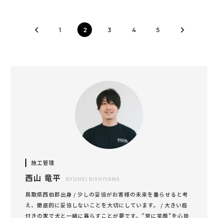
1
2
3
4
5
施工管理
西山 竜平
RYUHEI NISHIYAMA
鳥取県西伯郡出身 / 少しの妥協がお客様の未来を曇らせると考
え、徹底的に妥協しないことを大切にしています。 / 大きい庭
付きの家で犬と一緒に暮らすことが夢です。”常に笑顔”を心掛