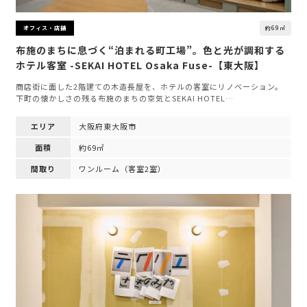
約69㎡
オフィス・店舗
布施のまちに息づく“泊まれる町工場”。色と光が調和する
ホテル客室 -SEKAI HOTEL Osaka Fuse-【東大阪】
商店街に面した2階建ての木造長屋を、ホテルの客室にリノベーション。
下町の懐かしさの残る布施のまちの空気とSEKAI HOTEL…
エリア
大阪府東大阪市
面積
約69㎡
間取り
ワンルーム（客室2室）