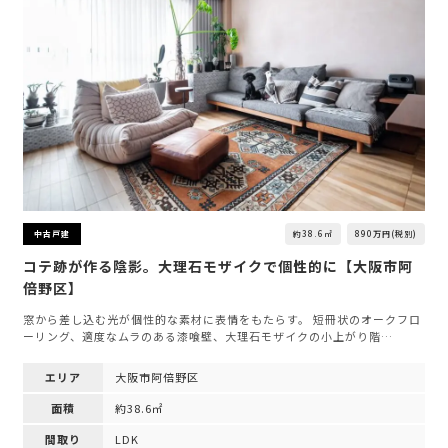
約38.6㎡
890万円(税別)
中古戸建
コテ跡が作る陰影。大理石モザイクで個性的に【大阪市阿
倍野区】
窓から差し込む光が個性的な素材に表情をもたらす。 短冊状のオークフロ
ーリング、適度なムラのある漆喰壁、大理石モザイクの小上がり階…
エリア
大阪市阿倍野区
面積
約38.6㎡
間取り
LDK