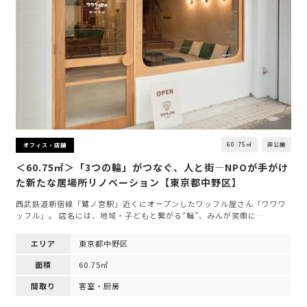
60.75㎡
非公開
オフィス・店舗
＜60.75㎡＞「3つの輪」がつなぐ、人と街—NPOが手がけ
た新たな居場所リノベーション【東京都中野区】
西武鉄道新宿線「鷺ノ宮駅」近くにオープンしたワッフル屋さん「ワワワ
ッフル」。 店名には、地域・子どもと繋がる“輪”、みんが笑顔に…
エリア
東京都中野区
面積
60.75㎡
間取り
客室・厨房