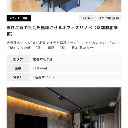
270.44㎡
1700万円(税別)
オフィス・店舗
喜び品質で社会を循環させるオフィスリノベ【京都府相楽
郡】
経営理念である”喜び品質で社会を循環させる”にこめられた3つの「WA 」
「輪」：人の輪 「環」：循環 「和」：日本 私たち一…
エリア
京都府相楽郡
面積
270.44㎡
間取り
2階建オフィス