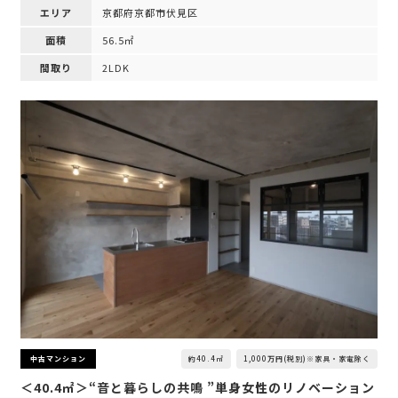
エリア
京都府京都市伏見区
面積
56.5㎡
間取り
2LDK
約40.4㎡
1,000万円(税別)※家具・家電除く
中古マンション
＜40.4㎡＞“音と暮らしの共鳴 ”単身女性のリノベーション