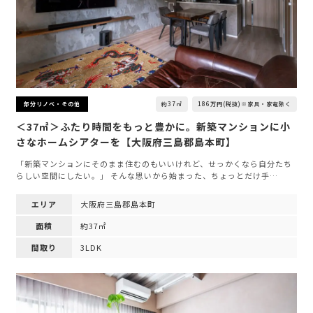
約37㎡
186万円(税抜)※家具・家電除く
部分リノベ・その他
＜37㎡＞ふたり時間をもっと豊かに。新築マンションに小
さなホームシアターを【大阪府三島郡島本町】
「新築マンションにそのまま住むのもいいけれど、せっかくなら自分たち
らしい空間にしたい。」 そんな思いから始まった、ちょっとだけ手…
エリア
大阪府三島郡島本町
面積
約37㎡
間取り
3LDK