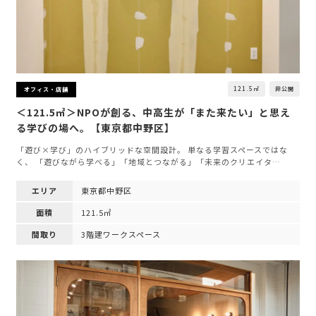
121.5㎡
非公開
オフィス・店舗
＜121.5㎡＞NPOが創る、中高生が「また来たい」と思え
る学びの場へ。【東京都中野区】
「遊び×学び」のハイブリッドな空間設計。 単なる学習スペースではな
く、 「遊びながら学べる」「地域とつながる」「未来のクリエイタ…
エリア
東京都中野区
面積
121.5㎡
間取り
3階建ワークスペース