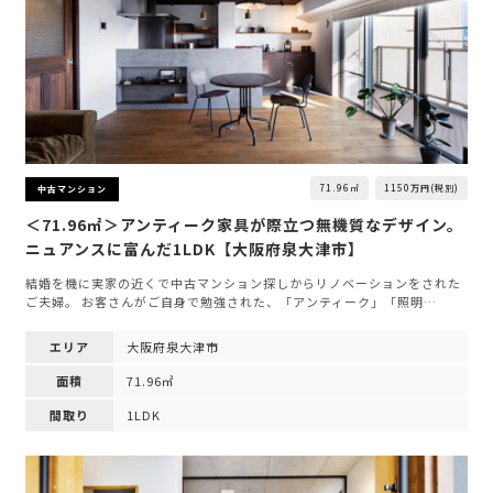
71.96㎡
1150万円(税別)
中古マンション
＜71.96㎡＞アンティーク家具が際立つ無機質なデザイン。
ニュアンスに富んだ1LDK【大阪府泉大津市】
結婚を機に実家の近くで中古マンション探しからリノベーションをされた
ご夫婦。 お客さんがご自身で勉強された、「アンティーク」「照明…
エリア
大阪府泉大津市
面積
71.96㎡
間取り
1LDK