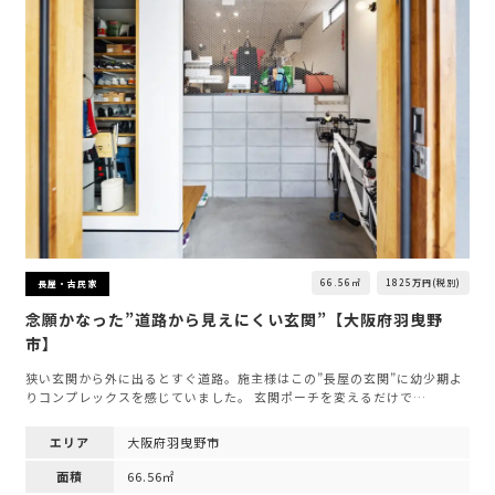
66.56㎡
1825万円(税別)
長屋・古民家
念願かなった”道路から見えにくい玄関”【大阪府羽曳野
市】
狭い玄関から外に出るとすぐ道路。施主様はこの”長屋の玄関”に幼少期よ
りコンプレックスを感じていました。 玄関ポーチを変えるだけで…
エリア
大阪府羽曳野市
面積
66.56㎡