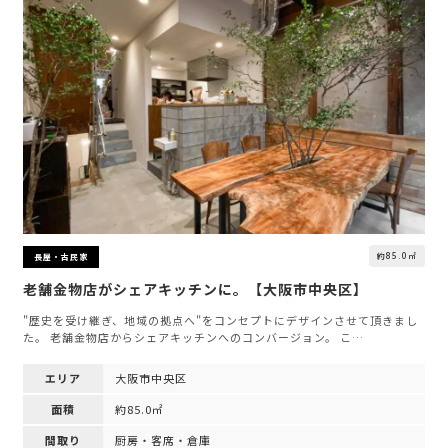
約85.0㎡
長屋・古民家
老舗金物店がシェアキッチンに。【大阪市中央区】
"歴史を受け継ぎ、地域の拠点へ"をコンセプトにデザインさせて頂きまし
た。 老舗金物店からシェアキッチンへのコンバージョン。 こ…
エリア
大阪市中央区
面積
約85.0㎡
間取り
厨房・客席・倉庫