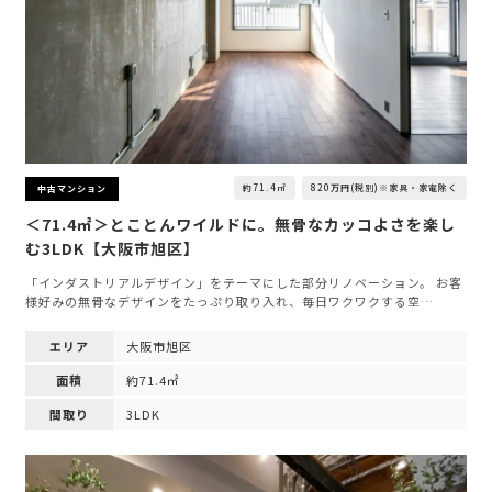
約71.4㎡
820万円(税別)※家具・家電除く
中古マンション
＜71.4㎡＞とことんワイルドに。無骨なカッコよさを楽し
む3LDK【大阪市旭区】
「インダストリアルデザイン」をテーマにした部分リノベーション。 お客
様好みの無骨なデザインをたっぷり取り入れ、毎日ワクワクする空…
エリア
大阪市旭区
面積
約71.4㎡
間取り
3LDK