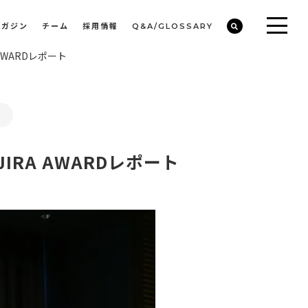
マガジン
チーム
採用情報
Q&A/GLOSSARY
AWARDレポート
ビルや物件オーナーの収益改善・空室活用
まちのデザイン・開発/ミニマムディベロッパー事業
RA AWARDレポート