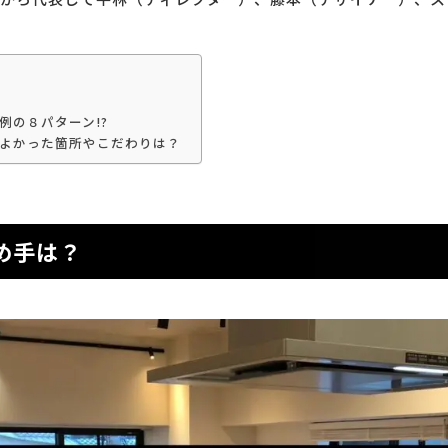
例の８パターン!?
てよかった箇所やこだわりは？
め手は？