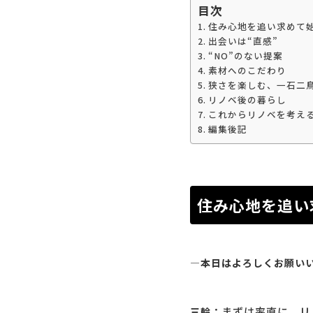
目次
住み心地を追い求めて
出会いは“直感”
“NO”のない提案
素材へのこだわり
狭さを楽しむ、一石二
リノベ後の暮らし
これからリノベを考え
編集後記
住み心地を追い
―本日はよろしくお願い
まずは率直に、リ
三輪：