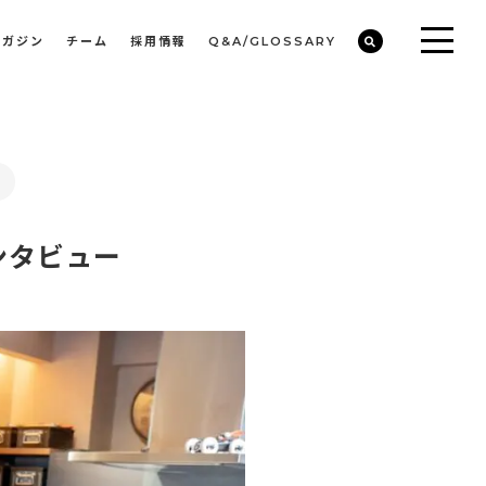
マガジン
チーム
採用情報
Q&A/GLOSSARY
ビルや物件オーナーの収益改善・空室活用
まちのデザイン・開発/ミニマムディベロッパー事業
ンタビュー