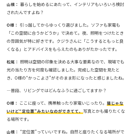
暮らしを始めるにあたって、インテリアもいろいろ検討
山根：
されたんですよね？
引っ越してからゆっくり選びました。ソファも家電も
O様：
「この空間に合うかどうか」で決めて。夜、照明をつけたとき
の雰囲気が特に好きです。クジラさんに「こうするともっと良
くなる」とアドバイスをもらえたのもありがたかったです。
照明は空間の印象を決める大事な要素なので、現場でも
松尾：
光の当たり方を何度も確認しました。完成した空間を見たと
き、O様の“かっこよさ”がそのまま形になったと感じましたね。
―普段、リビングではどんなふうに過ごしてますか？
ここに座って、携帯触ったり家電いじったり。
O様：
猫じゃな
写真とかも撮りたくな
いけど“定位置”みたいなのができてて。
る場所です。
“定位置”っていいですね。自然と座りたくなる場所がで
山根：