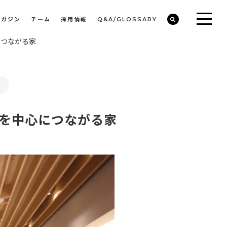
マガジン
チーム
採用情報
Q&A/GLOSSARY
につながる家
ビルや物件オーナーの収益改善・空室活用
まちのデザイン・開発/ミニマムディベロッパー事業
を中心につながる家