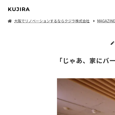
KUJIRA
大阪でリノベーションするならクジラ株式会社
MAGAZIN
中古マンション/一軒家を探してリノベーション
「じゃあ、家にバ