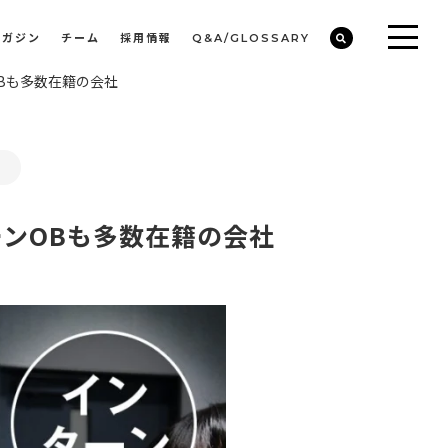
マガジン
チーム
採用情報
Q&A/GLOSSARY
Bも多数在籍の会社
ビルや物件オーナーの収益改善・空室活用
まちのデザイン・開発/ミニマムディベロッパー事業
E
ンOBも多数在籍の会社