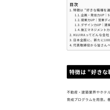
目次
特徴は “好きな職種を
企画・発信力UP｜S
提案力UP｜営業デ
デザイン力UP｜建
施工マネジメント力
KUJIRAってどんな会社
日本全国に、新たに10
代表取締役から皆さん
特徴は “好き
不動産・建築業界やホテル
育成プログラムを用意。