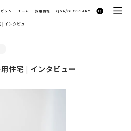
マガジン
チーム
採用情報
Q&A/GLOSSARY
| インタビュー
ビルや物件オーナーの収益改善・空室活用
まちのデザイン・開発/ミニマムディベロッパー事業
ー
用住宅 | インタビュー