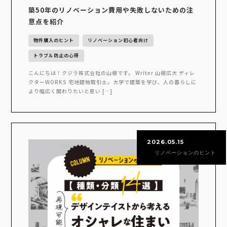
築50年のリノベーション費用や失敗しないための注
意点を紹介
物件購入のヒント
リノベーション初心者向け
トラブル防止の心得
こんにちは！クジラ株式会社の山根です。 Writer 山根広大 ディレ
クターWORKS 宅地建物取引士。大学で建築を学び、人の暮らしに
より幅広く関わりたいと思い […]
2026.05.15
リノベーションのヒント