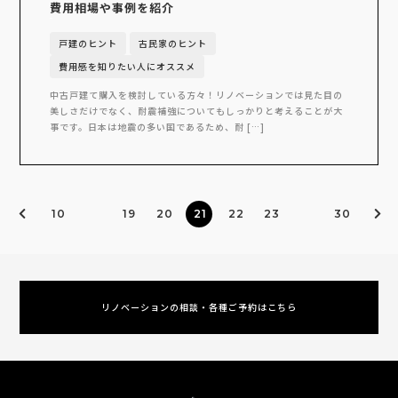
費用相場や事例を紹介
戸建のヒント
古民家のヒント
費用感を知りたい人にオススメ
中古戸建て購入を検討している方々！リノベーションでは見た目の
美しさだけでなく、耐震補強についてもしっかりと考えることが大
事です。日本は地震の多い国であるため、耐 […]
10
19
20
21
22
23
30
リノベーションの相談・各種ご予約はこちら