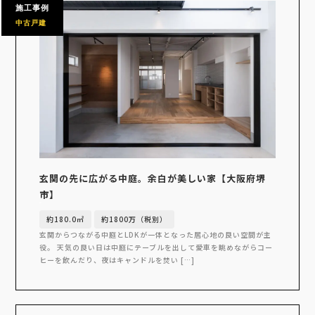
施工事例
中古戸建
玄関の先に広がる中庭。余白が美しい家【大阪府堺
市】
約180.0㎡
約1800万（税別）
玄関からつながる中庭とLDKが一体となった居心地の良い空間が主
役。 天気の良い日は中庭にテーブルを出して愛車を眺めながらコー
ヒーを飲んだり、夜はキャンドルを焚い […]