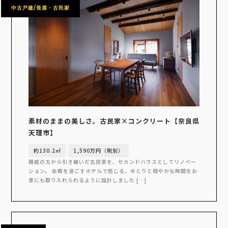
中古戸建/長屋・古民家
素材のままの美しさ。古民家×コンクリート【奈良県
天理市】
約130.2㎡
1,590万円（税別）
親戚の方から引き継いだ古民家を、セカンドハウスとしてリノベー
ション。 余暇を過ごすホテルで感じる、ゆとりと穏やかな時間をお
家にも取り入れられるように設計しました […]