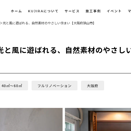
ホーム
KUJIRAについて
サービス
施工事例
イベント
㎡＞光と風に遊ばれる、自然素材のやさしい住まい【大阪府狭山市】
長屋・古民家のリノベーション・リフォーム
オフィスや店舗のリノベーション・改装
＞光と風に遊ばれる、自然素材のやさし
40㎡〜60㎡
フルリノベーション
大阪府