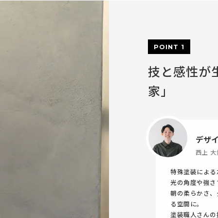
POINT 1
技と感性が
家」
デザ
西上 大
特殊塗装による
光の角度や強さ
朝の柔らかさ、
る空間に。
塗装職人さんの