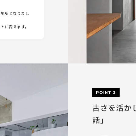
る場所となりまし
ットに変えます。
POINT 3
古さを活か
話」