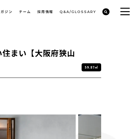
マガジン
チーム
採用情報
Q&A/GLOSSARY
ビルや物件オーナーの収益改善・空室活用
まちのデザイン・開発/ミニマムディベロッパー事業
い住まい【大阪府狭山
59.87㎡