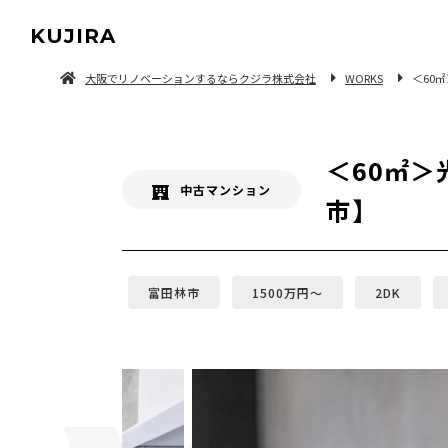
KUJIRA
大阪でリノベーションするならクジラ株式会社
WORKS
＜60
中古マンション/一軒家を探してリノベーション
＜60㎡
中古マンション
市】
富田林市
1500万円〜
2DK