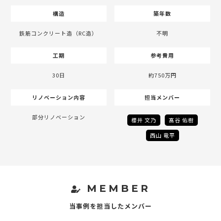
構造
築年数
鉄筋コンクリート造（RC造）
不明
工期
参考費用
30日
約750万円
リノベーション内容
担当メンバー
部分リノベーション
櫻井 文乃
髙谷 佑樹
西山 竜平
MEMBER
当事例を担当したメンバー