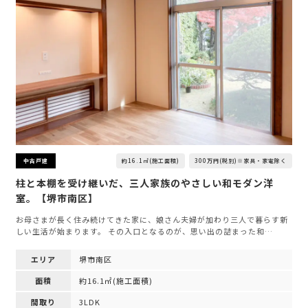
約16.1㎡(施工面積)
300万円(税別)※家具・家電除く
中古戸建
柱と本棚を受け継いだ、三人家族のやさしい和モダン洋
室。【堺市南区】
お母さまが長く住み続けてきた家に、娘さん夫婦が加わり三人で暮らす新
しい生活が始まります。 その入口となるのが、思い出の詰まった和…
エリア
堺市南区
面積
約16.1㎡(施工面積)
間取り
3LDK