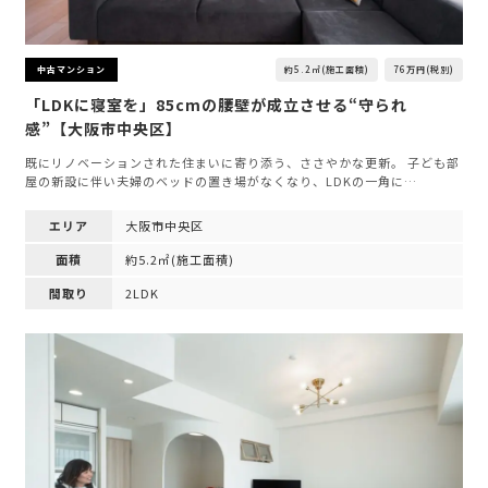
約5.2㎡(施工面積)
76万円(税別)
中古マンション
「LDKに寝室を」85cmの腰壁が成立させる“守られ
感”【大阪市中央区】
既にリノベーションされた住まいに寄り添う、ささやかな更新。 子ども部
屋の新設に伴い夫婦のベッドの置き場がなくなり、LDKの一角に…
エリア
大阪市中央区
面積
約5.2㎡(施工面積)
間取り
2LDK