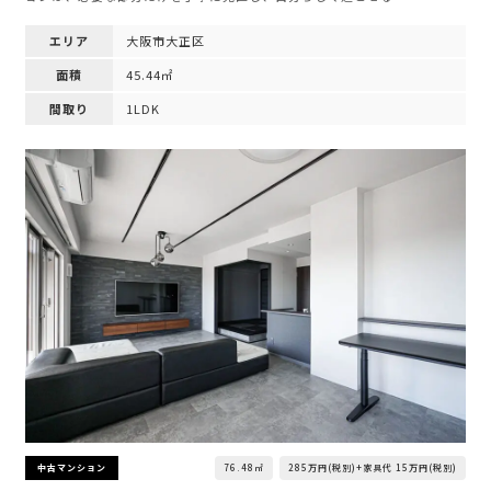
エリア
大阪市大正区
面積
45.44㎡
間取り
1LDK
76.48㎡
285万円(税別)+家具代 15万円(税別)
中古マンション