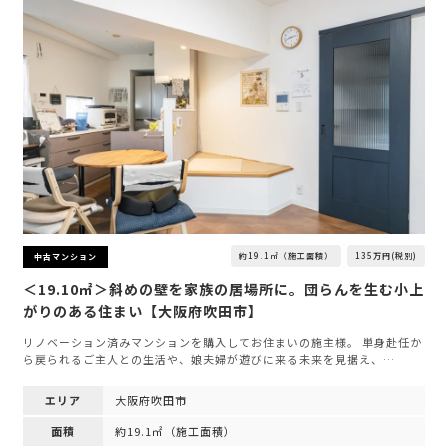
約19.1㎡（施工面積）
135万円(税別)
中古マンション
＜19.10㎡＞斜めの壁を家族の居場所に。団らんを生む小上
がりのある住まい【大阪府吹田市】
リノベーション済みマンションを購入してお住まいの施主様。 単身赴任か
ら戻られるご主人との生活や、娘夫婦が遊びに来る未来を見据え、…
エリア
大阪府吹田市
面積
約19.1㎡（施工面積）