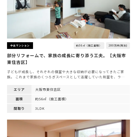
約56㎡（施工面積）
280万円(税別)
中古マンション
部分リフォームで、家族の成長に寄り添う工夫。【大阪市
東住吉区】
子どもが成長し、それぞれの個室や大きな収納が必要になってきたご家
族。 これまで家族のくつろぎスペースとして活躍していた和室を、ラ…
エリア
大阪市東住吉区
面積
約56㎡（施工面積）
間取り
3LDK