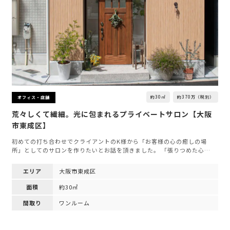
約30㎡
約370万（税別）
オフィス・店舗
荒々しくて繊細。光に包まれるプライベートサロン【大阪
市東成区】
初めての打ち合わせでクライアントのK様から「お客様の心の癒しの場
所」としてのサロンを作りたいとお話を頂きました。 「張りつめた心…
エリア
大阪市東成区
面積
約30㎡
間取り
ワンルーム