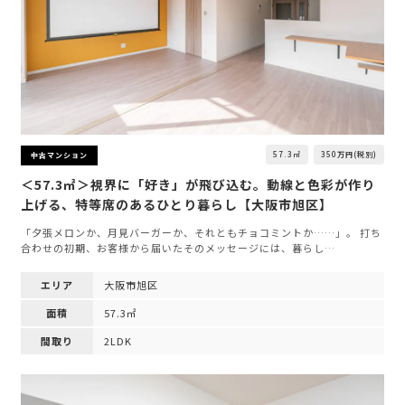
57.3㎡
350万円(税別)
中古マンション
＜57.3㎡＞視界に「好き」が飛び込む。動線と色彩が作り
上げる、特等席のあるひとり暮らし【大阪市旭区】
「夕張メロンか、月見バーガーか、それともチョコミントか……」。 打ち
合わせの初期、お客様から届いたそのメッセージには、暮らし…
エリア
大阪市旭区
面積
57.3㎡
間取り
2LDK