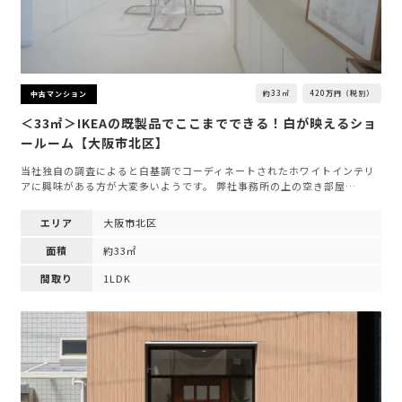
約33㎡
420万円（税別）
中古マンション
＜33㎡＞IKEAの既製品でここまでできる！白が映えるショ
ールーム【大阪市北区】
当社独自の調査によると白基調でコーディネートされたホワイトインテリ
アに興味がある方が大変多いようです。 弊社事務所の上の空き部屋…
エリア
大阪市北区
面積
約33㎡
間取り
1LDK