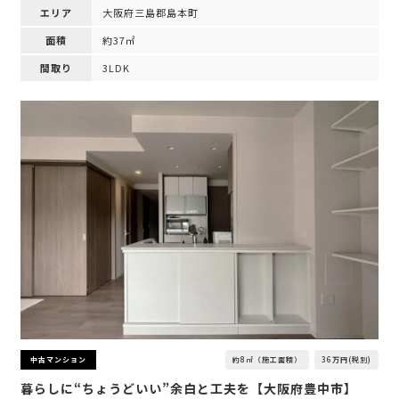
エリア
大阪府三島郡島本町
面積
約37㎡
間取り
3LDK
約8㎡（施工面積）
36万円(税別)
中古マンション
暮らしに“ちょうどいい”余白と工夫を【大阪府豊中市】