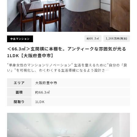
約66.3㎡
1,166万円(税別)
中古マンション
＜66.3㎡＞玄関横に本棚を。アンティークな雰囲気が光る
1LDK【大阪府豊中市】
"単身女性のマンションリノベーション" 生活を整えるために"自分の「良
い」"を可視化し、 わくわくする生活導線になるよう設計さ…
エリア
大阪府豊中市
面積
約66.3㎡
間取り
1LDK