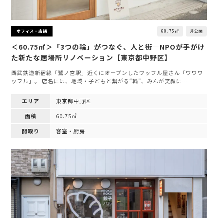
60.75㎡
非公開
オフィス・店舗
＜60.75㎡＞「3つの輪」がつなぐ、人と街—NPOが手がけ
た新たな居場所リノベーション【東京都中野区】
西武鉄道新宿線「鷺ノ宮駅」近くにオープンしたワッフル屋さん「ワワワ
ッフル」。 店名には、地域・子どもと繋がる“輪”、みんが笑顔に…
エリア
東京都中野区
面積
60.75㎡
間取り
客室・厨房