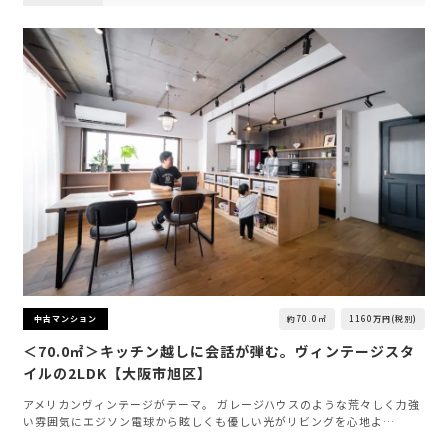
約70.0㎡
1160万円(税別)
中古マンション
＜70.0㎡＞キッチン越しに会話が弾む。ヴィンテージスタ
イルの2LDK【大阪市旭区】
アメリカンヴィンテージがテーマ。 ガレージハウスのような荒々しく力強
い雰囲気にエジソン電球から眩しくも優しい光がリビングを心地よ…