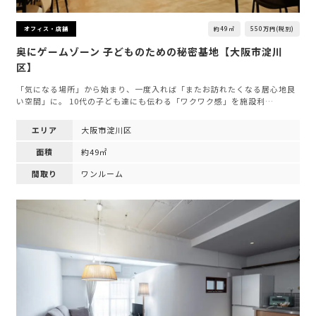
約49㎡
550万円(税別)
オフィス・店舗
奥にゲームゾーン 子どものための秘密基地【大阪市淀川
区】
「気になる場所」から始まり、一度入れば「またお訪れたくなる居心地良
い空間」に。 10代の子ども達にも伝わる「ワクワク感」を施設利…
エリア
大阪市淀川区
面積
約49㎡
間取り
ワンルーム