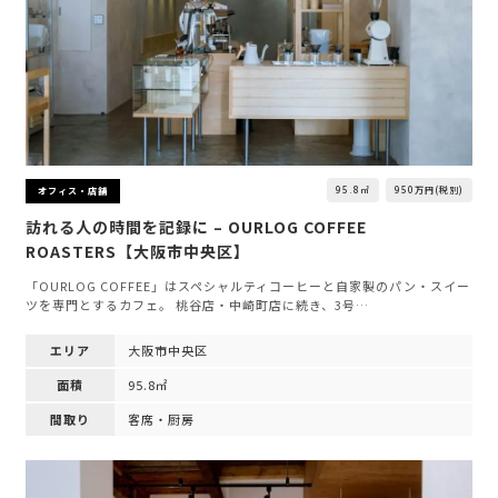
95.8㎡
950万円(税別)
オフィス・店舗
訪れる人の時間を記録に – OURLOG COFFEE
ROASTERS【大阪市中央区】
「OURLOG COFFEE」はスペシャルティコーヒーと自家製のパン・スイー
ツを専門とするカフェ。 桃谷店・中崎町店に続き、3号…
エリア
大阪市中央区
面積
95.8㎡
間取り
客席・厨房