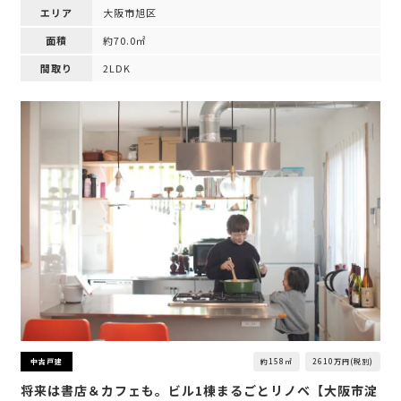
エリア
大阪市旭区
面積
約70.0㎡
間取り
2LDK
約158㎡
2610万円(税別)
中古戸建
将来は書店＆カフェも。ビル1棟まるごとリノベ【大阪市淀