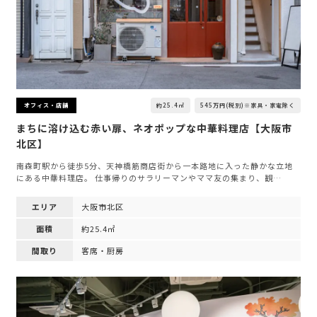
約25.4㎡
545万円(税別)※家具・家電除く
オフィス・店舗
まちに溶け込む赤い扉、ネオポップな中華料理店【大阪市
北区】
南森町駅から徒歩5分、天神橋筋商店街から一本路地に入った静かな立地
にある中華料理店。 仕事帰りのサラリーマンやママ友の集まり、観…
エリア
大阪市北区
面積
約25.4㎡
間取り
客席・厨房