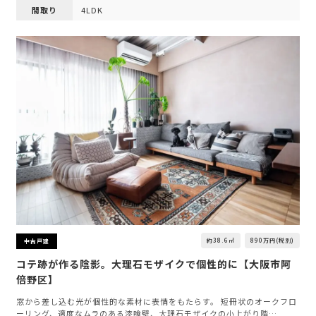
間取り
4LDK
約38.6㎡
890万円(税別)
中古戸建
コテ跡が作る陰影。大理石モザイクで個性的に【大阪市阿
倍野区】
窓から差し込む光が個性的な素材に表情をもたらす。 短冊状のオークフロ
ーリング、適度なムラのある漆喰壁、大理石モザイクの小上がり階…