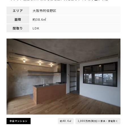
エリア
大阪市阿倍野区
面積
約38.6㎡
間取り
LDK
約40.4㎡
1,000万円(税別)※家具・家電除く
中古マンション