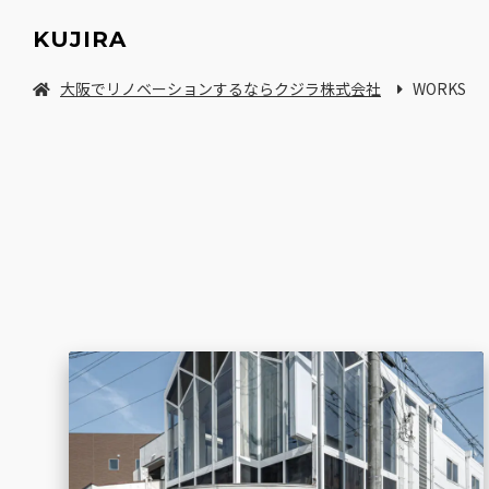
KUJIRA
大阪でリノベーションするならクジラ株式会社
WORKS
中古マンション/一軒家を探してリノベーション