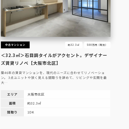
中古マンション
約32.3㎡
500万円（税別）
＜32.3㎡＞石目調タイルがアクセント。デザイナー
ズ賃貸リノベ【大阪市北区】
築46年の賃貸マンションを、現代のニーズに合わせてリノベーショ
ン。 3点ユニットや狭く見える間取りを辞めて、リビングや玄関を最
大…
エリア
大阪市北区
面積
約32.3㎡
間取り
1DK