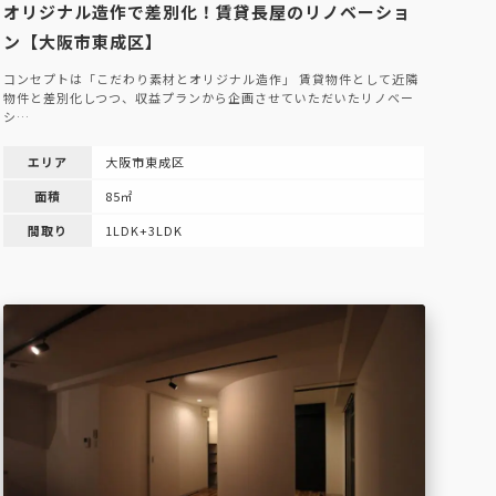
オリジナル造作で差別化！賃貸長屋のリノベーショ
ン【大阪市東成区】
コンセプトは「こだわり素材とオリジナル造作」 賃貸物件として近隣
物件と差別化しつつ、収益プランから企画させていただいたリノベー
シ…
エリア
大阪市東成区
面積
85㎡
間取り
1LDK+3LDK