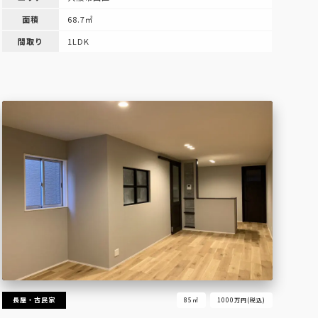
面積
68.7㎡
間取り
1LDK
長屋・古民家
85㎡
1000万円(税込)