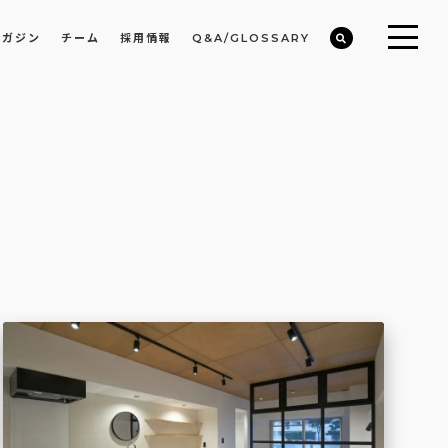
マガジン
チーム
採用情報
Q&A/GLOSSARY
ビルや物件オーナーの収益改善・空室活用
まちのデザイン・開発/ミニマムディベロッパー事業