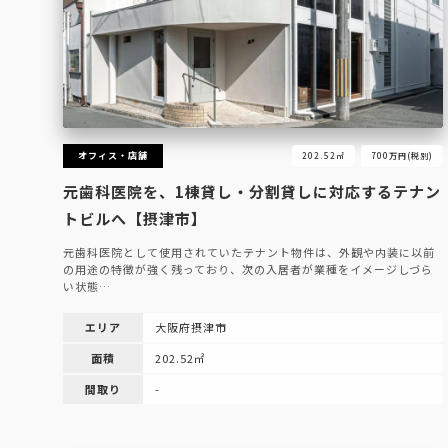
オフィス・店舗
202.52㎡
700万円(税別)
元歯科医院を、1棟貸し・分割貸しに対応するテナン
トビルへ【摂津市】
元歯科医院として使用されていたテナント物件は、外観や内装に以前
の用途の特徴が強く残っており、次の入居者が業種をイメージしづら
い状態…
エリア
大阪府摂津市
面積
202.52㎡
間取り
-