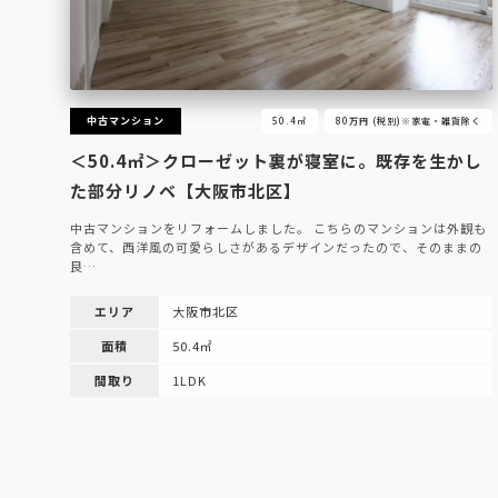
中古マンション
50.4㎡
80万円 (税別)※家電・雑貨除く
＜50.4㎡＞クローゼット裏が寝室に。既存を生かし
た部分リノベ【大阪市北区】
中古マンションをリフォームしました。 こちらのマンションは外観も
含めて、西洋風の可愛らしさがあるデザインだったので、そのままの
良…
エリア
大阪市北区
面積
50.4㎡
間取り
1LDK