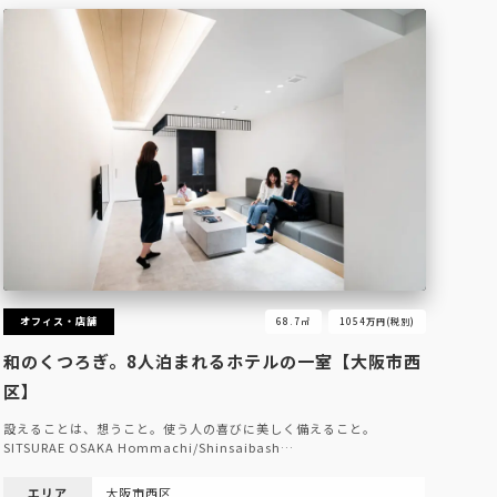
オフィス・店舗
68.7㎡
1054万円(税別)
和のくつろぎ。8人泊まれるホテルの一室【大阪市西
区】
設えることは、想うこと。使う人の喜びに美しく備えること。
SITSURAE OSAKA Hommachi/Shinsaibash…
エリア
大阪市西区