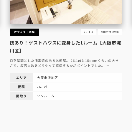
オフィス・店舗
26.1㎡
400万円(税別)
技あり！ゲストハウスに変身した1ルーム【大阪市淀
川区】
白を基調とした清潔感のあるお部屋。 26.1㎡と1Roomくらいの大き
さで、収容人数をどうやって確保するかがポイントでした。 …
エリア
大阪市淀川区
面積
26.1㎡
間取り
ワンルーム