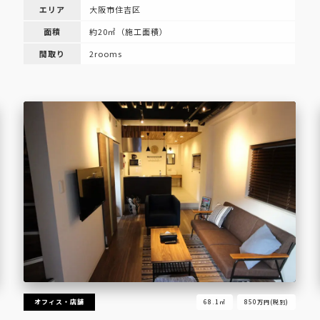
エリア
大阪市住吉区
面積
約20㎡（施工面積）
間取り
2rooms
オフィス・店舗
68.1㎡
850万円(税別)