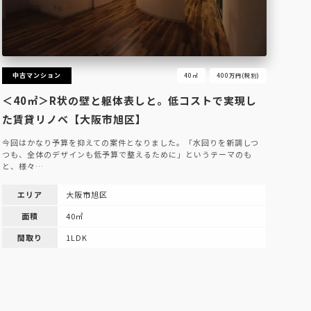
中古マンション
40㎡
400万円(税別)
＜40㎡＞R状の壁と躯体表しと。低コストで実現し
た賃貸リノベ【大阪市旭区】
今回はかなり予算を抑えての案件となりました。「水回りを新調しつ
つも、全体のデザインも低予算で整えるために」というテーマのも
と、様々…
エリア
大阪市旭区
面積
40㎡
間取り
1LDK