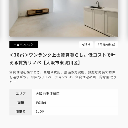
中古マンション
約38㎡
470万円(税別)
＜38㎡＞ワンランク上の賃貸暮らし。低コストで叶
える賃貸リノベ【大阪市東淀川区】
賃貸住宅を探すとき、立地や費用、設備の充実度、無難な内装で物件
を選びがち。 今回のリノベーションでは、賃貸住宅の画一的な間取り
や…
エリア
大阪市東淀川区
面積
約38㎡
間取り
1LDK